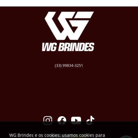
(33) 99834-3251
vendas@wgbrindespersonalizados.com.br
R. Dep. Dênio Moreira de Carvalho,158
Caratinga
Santa Cruz - MG
CEP: 35300-181
WG Brindes e os cookies: usamos cookies para