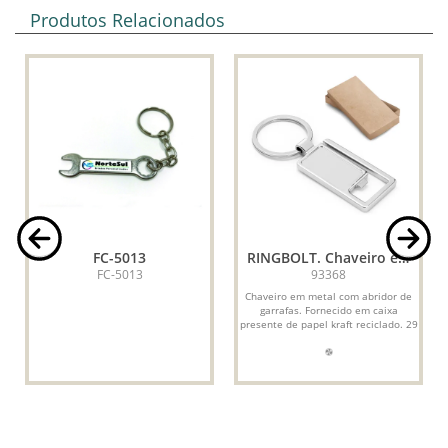
Produtos Relacionados
FC-5013
RINGBOLT. Chaveiro em
metal com abridor de
FC-5013
93368
garrafas
Chaveiro em metal com abridor de
garrafas. Fornecido em caixa
presente de papel kraft reciclado. 29
x 52 x 4 mm