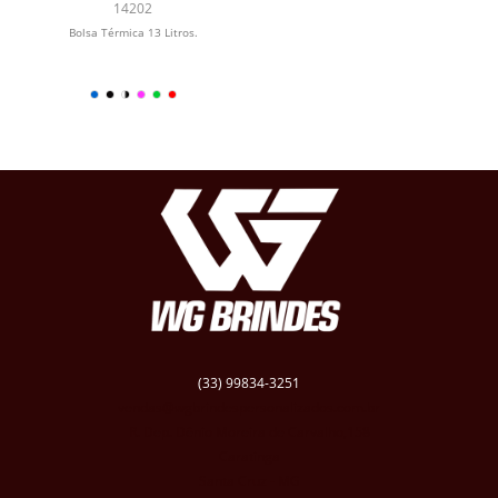
14202
Bolsa Térmica 13 Litros.
(33) 99834-3251
vendas@wgbrindespersonalizados.com.br
R. Dep. Dênio Moreira de Carvalho,158
Caratinga
Santa Cruz - MG