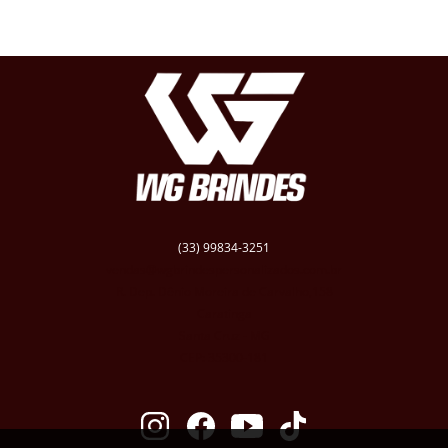
(33) 99834-3251
vendas@wgbrindespersonalizados.com.br
R. Dep. Dênio Moreira de Carvalho,158
Caratinga
Santa Cruz - MG
CEP: 35300-181