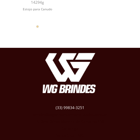
14294g
Estojo para Canudo
(33) 99834-3251
vendas@wgbrindespersonalizados.com.br
R. Dep. Dênio Moreira de Carvalho,158
Caratinga
Santa Cruz - MG