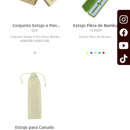
Conjunto Estojo e Pen
Estojo Fibra de Bambu
Drive Bambu
069
10398P
4GB/8GB/16GB/32GB
Conjunto Estojo e Pen Drive Bambu
Estojo Fibra de Bambu.
4GB/8GB/16GB/32GB.
Estojo para Canudo