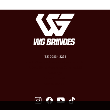
(33) 99834-3251
vendas@wgbrindespersonalizados.com.br
R. Dep. Dênio Moreira de Carvalho,158
Caratinga
Santa Cruz - MG
CEP: 35300-181