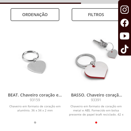
ORDENAÇÃO
FILTROS
BEAT. Chaveiro coração em
BASSO. Chaveiro coração
alumínio
em metal e ABS
93159
93391
Chaveiro em formato de coração em
Chaveiro em formato de coração em
alumínio. 36 x 34 x 2 mm
metal e ABS. Fornecido em bolsa
presente de papel kraft reciclado. 42 x
34 x 4 mm