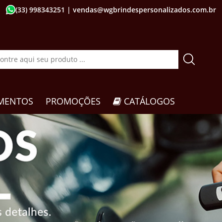
(33) 998343251
| vendas@wgbrindespersonalizados.com.br
MENTOS
PROMOÇÕES
CATÁLOGOS