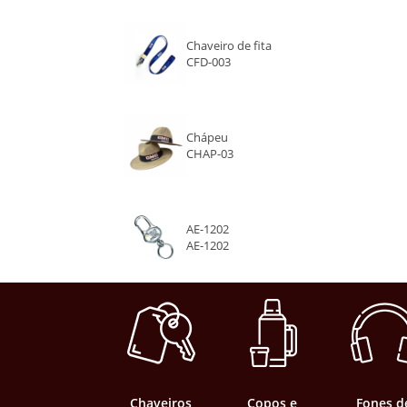
Chaveiro de fita
CFD-003
Chápeu
CHAP-03
AE-1202
AE-1202
Chaveiros
Copos e
Fones d