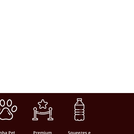
inha Pet
Premium
Squeezes e