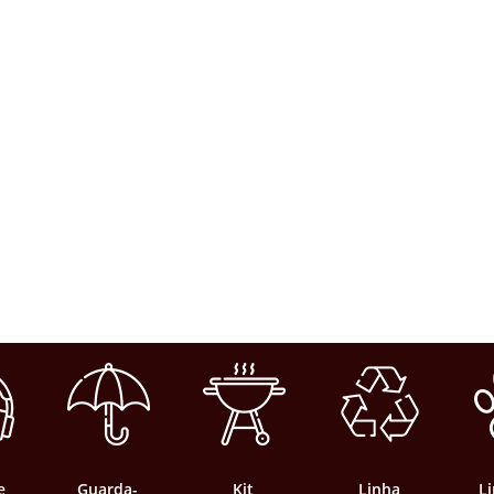
e
Guarda-
Kit
Linha
L