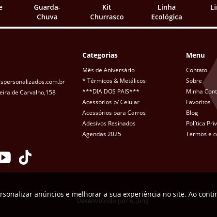
e
Guarda-
Kit
Linha
L
Chuva
Churrasco
Ecológica
Categorias
Menu
Mês de Aniversário
Contato
* Térmicos & Metálicos
Sobre
spersonalizados.com.br
***DIA DOS PAIS***
Minha Con
eira de Carvalho,158
Acessórios p/ Celular
Favoritos
Acessórios para Carros
Blog
Adesivos Resinados
Política Pr
Agendas 2025
Termos e c
rsonalizar anúncios e melhorar a sua experiência no site. Ao cont
Desenvolvido por
A. Jung