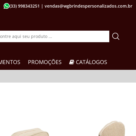
(33) 998343251
| vendas@wgbrindespersonalizados.com.br
MENTOS
PROMOÇÕES
CATÁLOGOS