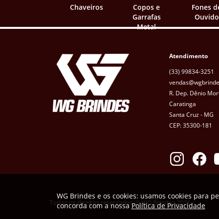
Chaveiros
Copos e
Fones d
Garrafas
Ouvido
Metal
Atendimento
(33) 99834-3251
vendas@wgbrinde
R. Dep. Dênio Mor
Caratinga
Santa Cruz - MG
CEP: 35300-181
WG Brindes e os cookies: usamos cookies para pe
Todos os direitos reservados © WG Brindes 2026
concorda com a nossa
Política de Privacidade