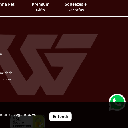
inha Pet
Premium
Squeezes e
Gifts
Garrafas
ta
ivacidade
ondições
inuar navegando, você
Entendi