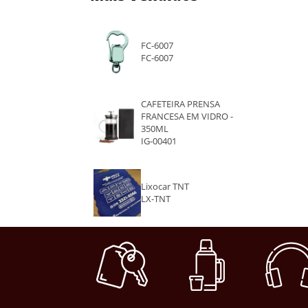
FC-6007
FC-6007
CAFETEIRA PRENSA
FRANCESA EM VIDRO -
350ML
IG-00401
Lixocar TNT
LX-TNT