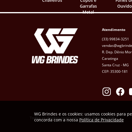
Chaveiros
Copos e
Fones d
Garrafas
Ouvido
Metal
Atendimento
(33) 99834-3251
vendas@wgbrinde
R. Dep. Dênio Mor
Caratinga
Santa Cruz - MG
CEP: 35300-181
WG Brindes e os cookies: usamos cookies para pe
Todos os direitos reservados © WG Brindes 2026
concorda com a nossa
Política de Privacidade