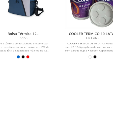
Bolsa Térmica 12L
COOLER TÉRMICO 10 LAT
09158
FOR-CA630
olsa térmica confeccionada em poliéster
COOLER TÉRMICO DE 10 LATAS Produ
m revestimento impermeável em PVC de
em: PP / Polipropileno de cor branca e
mpeza fácil e capacidade máxima de 12...
com parede dupla + isopor; Capacidade: