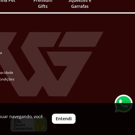
inha Pet
Premium
Squeezes e
Gifts
Garrafas
ta
ivacidade
ondições
inuar navegando, você
Entendi