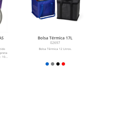
AS
Bolsa Térmica 17L
02697
zido
Bolsa Térmica 12 Litros.
 preta
 10...