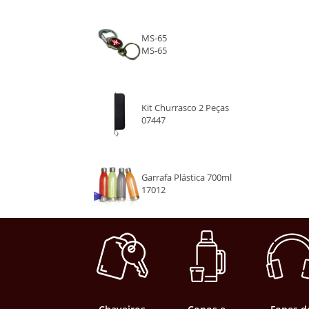
MS-65
MS-65
Kit Churrasco 2 Peças
07447
Garrafa Plástica 700ml
17012