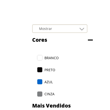
Cores
BRANCO
PRETO
AZUL
CINZA
Mais Vendidos
VERMELHO