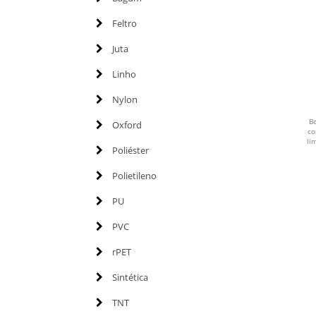
Feltro
Juta
Linho
Nylon
B
Oxford
co
li
Poliéster
Polietileno
PU
PVC
rPET
Sintética
TNT