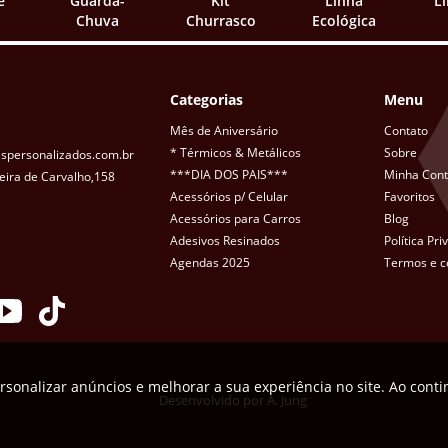
e
Guarda-
Kit
Linha
L
Chuva
Churrasco
Ecológica
Categorias
Menu
Mês de Aniversário
Contato
* Térmicos & Metálicos
Sobre
spersonalizados.com.br
***DIA DOS PAIS***
Minha Con
eira de Carvalho,158
Acessórios p/ Celular
Favoritos
Acessórios para Carros
Blog
Adesivos Resinados
Política Pr
Agendas 2025
Termos e c
rsonalizar anúncios e melhorar a sua experiência no site. Ao cont
Desenvolvido por
A. Jung