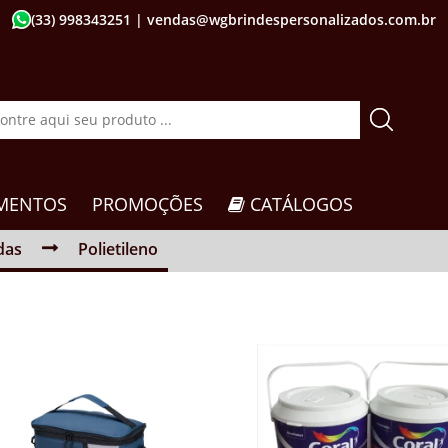
(33) 998343251
| vendas@wgbrindespersonalizados.com.br
MENTOS
PROMOÇÕES
CATÁLOGOS
das
Polietileno