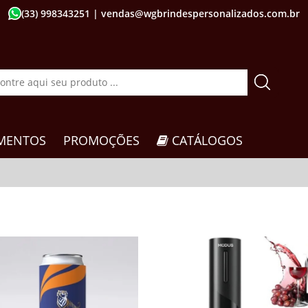
(33) 998343251
| vendas@wgbrindespersonalizados.com.br
MENTOS
PROMOÇÕES
CATÁLOGOS