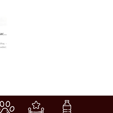
Saca
ha
lha; -
sador;