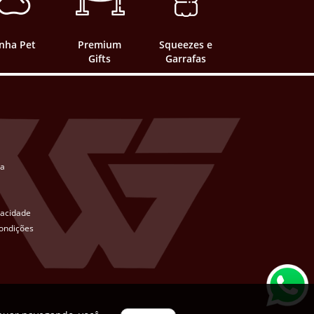
inha Pet
Premium
Squeezes e
Gifts
Garrafas
ta
ivacidade
ondições