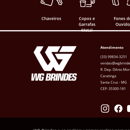
Chaveiros
Copos e
Fones d
Garrafas
Ouvido
Metal
Atendimento
(33) 99834-3251
vendas@wgbrinde
R. Dep. Dênio Mor
Caratinga
Santa Cruz - MG
CEP: 35300-181