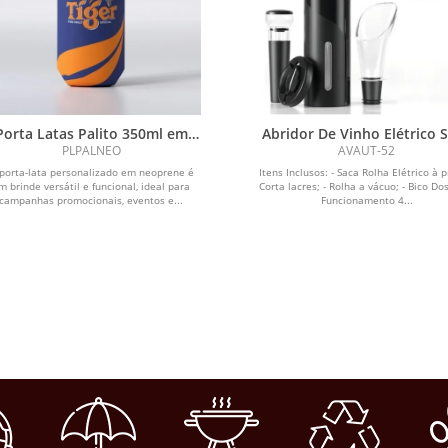
Porta Latas Palito 350ml em
Abridor De Vinho Elétrico 
Neoprene Personalizado
Rolhas Automático A Pil
PLPALNEO
AVAUT-52
porta-lata personalizado em neoprene é
Itens Inclusos: - Saca Rolha Elétrico à pi
m brinde versátil e funcional, ideal para
Corta lacres; - Rolha a vácuo; - Bico Do
campanhas promocionais, eventos e...
Funcionamento 4...