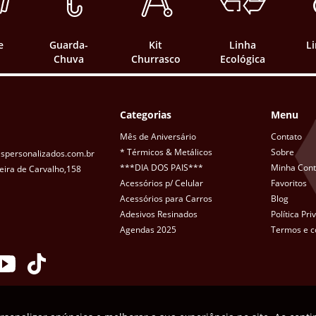
e
Guarda-
Kit
Linha
L
Chuva
Churrasco
Ecológica
Categorias
Menu
Mês de Aniversário
Contato
* Térmicos & Metálicos
Sobre
spersonalizados.com.br
***DIA DOS PAIS***
Minha Con
eira de Carvalho,158
Acessórios p/ Celular
Favoritos
Acessórios para Carros
Blog
Adesivos Resinados
Política Pr
Agendas 2025
Termos e c