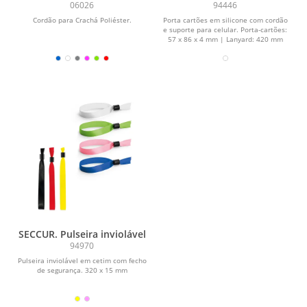
Poliéster
para celular em silicone
06026
94446
Cordão para Crachá Poliéster.
Porta cartões em silicone com cordão
e suporte para celular. Porta-cartões:
57 x 86 x 4 mm | Lanyard: 420 mm
SECCUR. Pulseira inviolável
94970
Pulseira inviolável em cetim com fecho
de segurança. 320 x 15 mm