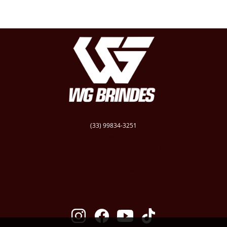
(33) 99834-3251
vendas@wgbrindespersonalizados.com.br
R. Dep. Dênio Moreira de Carvalho,158
Caratinga
Santa Cruz - MG
CEP: 35300-181