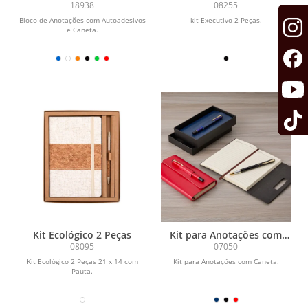
Autoadesivos e Caneta
18938
08255
Bloco de Anotações com Autoadesivos
kit Executivo 2 Peças.
e Caneta.
Kit Ecológico 2 Peças
Kit para Anotações com
Caneta
08095
07050
Kit Ecológico 2 Peças 21 x 14 com
Kit para Anotações com Caneta.
Pauta.