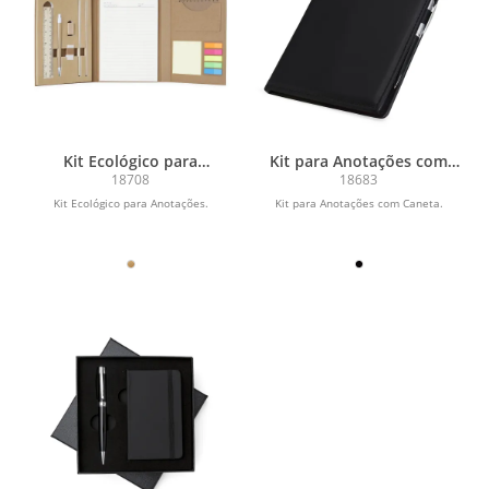
Kit Ecológico para
Kit para Anotações com
Anotações
Caneta
18708
18683
Kit Ecológico para Anotações.
Kit para Anotações com Caneta.