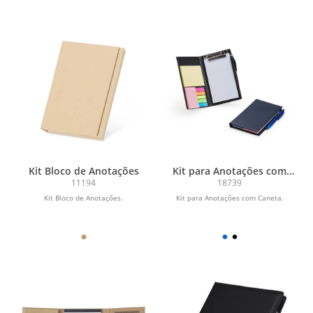
Kit Bloco de Anotações
Kit para Anotações com
Caneta
11194
18739
Kit Bloco de Anotações.
Kit para Anotações com Caneta.