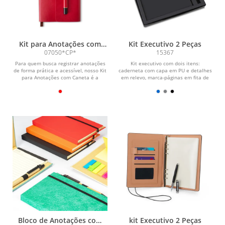
Kit para Anotações com
Kit Executivo 2 Peças
Caneta
07050*CP*
15367
Para quem busca registrar anotações
Kit executivo com dois itens:
de forma prática e acessível, nosso Kit
caderneta com capa em PU e detalhes
para Anotações com Caneta é a
em relevo, marca-páginas em fita de
escolha...
cetim e cerca de 80...
Bloco de Anotações com
kit Executivo 2 Peças