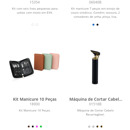
15354
06040B
Kit com seis lixas pequenas para
Kit manicure 7 peças em estojo de
unhas com miolo em EVA.
couro sintético. Contém: tesoura, 2
cortadores de unha, pinça, lixa,
empurrador de...
Kit Manicure 10 Peças
Máquina de Cortar Cabelo
Recarregável
18900
01518B
Kit Manicure 10 Peças.
Máquina de Cortar Cabelo
Recarregável.