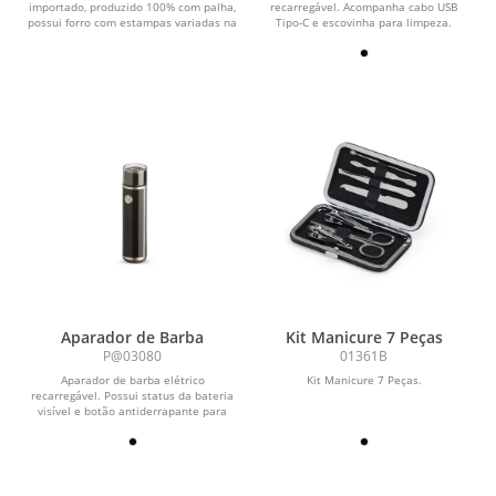
importado, produzido 100% com palha,
recarregável. Acompanha cabo USB
possui forro com estampas variadas na
Tipo-C e escovinha para limpeza.
parte...
Aparador de Barba
Kit Manicure 7 Peças
P@03080
01361B
Aparador de barba elétrico
Kit Manicure 7 Peças.
recarregável. Possui status da bateria
visível e botão antiderrapante para
uma maior...