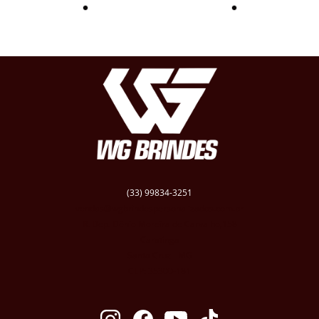
(33) 99834-3251
vendas@wgbrindespersonalizados.com.br
R. Dep. Dênio Moreira de Carvalho,158
Caratinga
Santa Cruz - MG
CEP: 35300-181