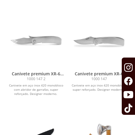
Canivete premium XR-6
Canivete premium XR-6
com abridor de garrafa
1000 147 2
1000 147
Canivete em aço inox 420 monobloco
Canivete em aço inox 420 monobloco,
com abridor de garrafas, super
super reforçado. Designer moderno.
reforçado. Designer moderno.