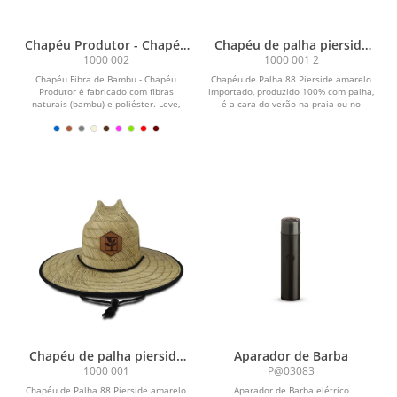
Chapéu Produtor - Chapéu
Chapéu de palha pierside
fibra de bambu cor palha
sem forro com aplique
1000 002
1000 001 2
frontal e lateral
Chapéu Fibra de Bambu - Chapéu
Chapéu de Palha 88 Pierside amarelo
Produtor é fabricado com fibras
importado, produzido 100% com palha,
naturais (bambu) e poliéster. Leve,
é a cara do verão na praia ou no
confortável, pode...
campo. Possui...
Chapéu de palha pierside
Aparador de Barba
com forro com aplique
1000 001
P@03083
frontal e lateral
Chapéu de Palha 88 Pierside amarelo
Aparador de Barba elétrico