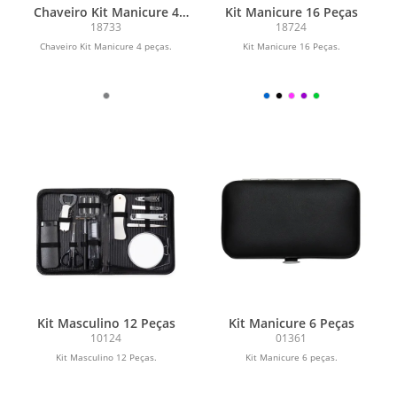
Chaveiro Kit Manicure 4
Kit Manicure 16 Peças
peças
18733
18724
Chaveiro Kit Manicure 4 peças.
Kit Manicure 16 Peças.
Kit Masculino 12 Peças
Kit Manicure 6 Peças
10124
01361
Kit Masculino 12 Peças.
Kit Manicure 6 peças.