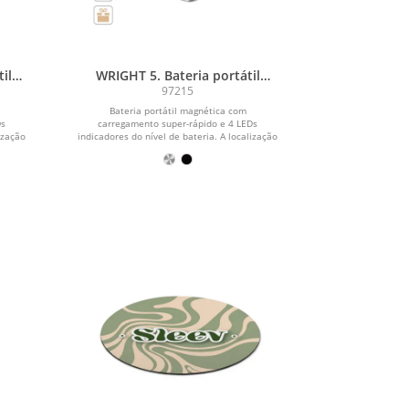
il
WRIGHT 5. Bateria portátil
nto
magnética com carregamento
97215
io
super-rápido em alumínio
Bateria portátil magnética com
(10
reciclado e ABS reciclado (5 000
Ds
carregamento super-rápido e 4 LEDs
mAh)
ização
indicadores do nível de bateria. A localização
do...