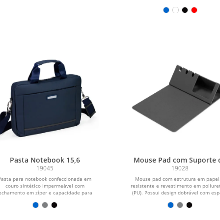
Pasta Notebook 15,6
Mouse Pad com Suporte 
Celular
19045
19028
Pasta para notebook confeccionada em
Mouse pad com estrutura em pape
couro sintético impermeável com
resistente e revestimento em poliure
echamento em zíper e capacidade para
(PU). Possui design dobrável com es
aparelhos de...
para...