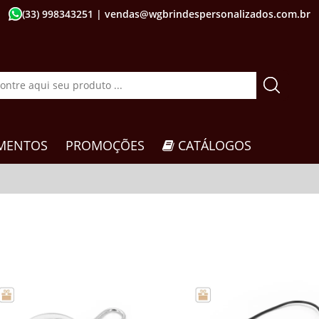
(33) 998343251
| vendas@wgbrindespersonalizados.com.br
MENTOS
PROMOÇÕES
CATÁLOGOS