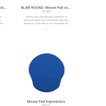
osto
BLAIR ROUND. Mouse Pad com
formato redondo e base em
97149
o e
borracha
al
Mouse pad com formato redondo. A
e
personalização em sublimação permite
seu
destacar a sua marca na totalidade do
tapete,...
Mouse Pad Ergonômico
09137