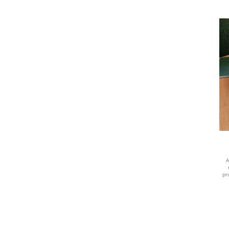
BEGE
MISTO
A
pr