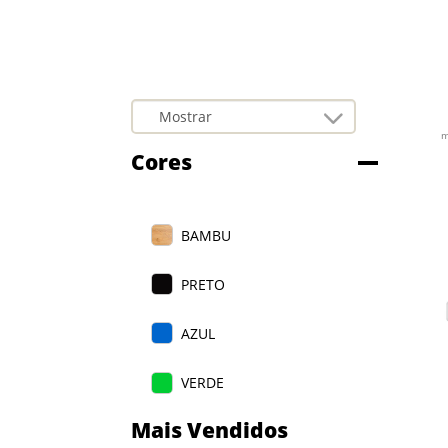
r
m
Cores
BAMBU
PRETO
AZUL
VERDE
Mais Vendidos
VERMELHO