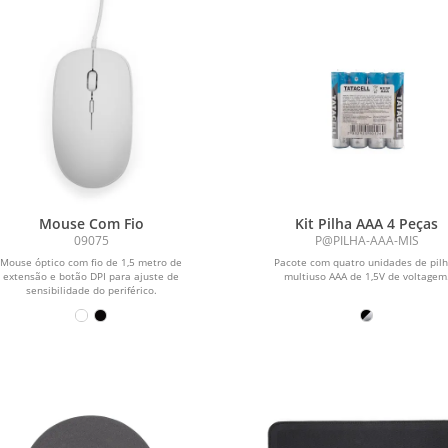
Mouse Com Fio
Kit Pilha AAA 4 Peças
09075
P@PILHA-AAA-MIS
Mouse óptico com fio de 1,5 metro de
Pacote com quatro unidades de pil
extensão e botão DPI para ajuste de
multiuso AAA de 1,5V de voltagem
sensibilidade do periférico.