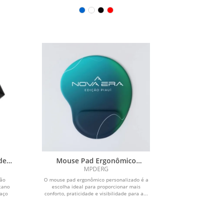
de
Mouse Pad Ergonômico
Personalizado
MPDERG
lão
O mouse pad ergonômico personalizado é a
tano
escolha ideal para proporcionar mais
paço
conforto, praticidade e visibilidade para a...