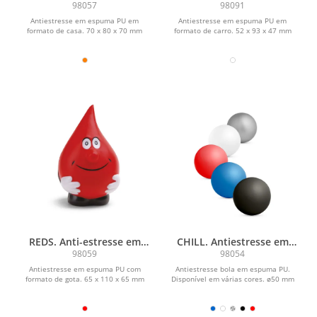
espuma PU
espuma PU
98057
98091
Antiestresse em espuma PU em
Antiestresse em espuma PU em
formato de casa. 70 x 80 x 70 mm
formato de carro. 52 x 93 x 47 mm
REDS. Anti-estresse em
CHILL. Antiestresse em
espuma PU
espuma PU
98059
98054
Antiestresse em espuma PU com
Antiestresse bola em espuma PU.
formato de gota. 65 x 110 x 65 mm
Disponível em várias cores. ø50 mm