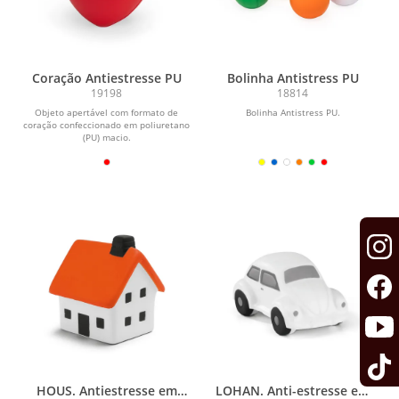
Coração Antiestresse PU
Bolinha Antistress PU
19198
18814
Objeto apertável com formato de
Bolinha Antistress PU.
coração confeccionado em poliuretano
(PU) macio.
HOUS. Antiestresse em
LOHAN. Anti-estresse em