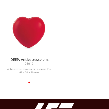
DEEP. Antiestresse em
espuma PU
98012
Antiestresse coração em espuma PU.
65 x 70 x 50 mm