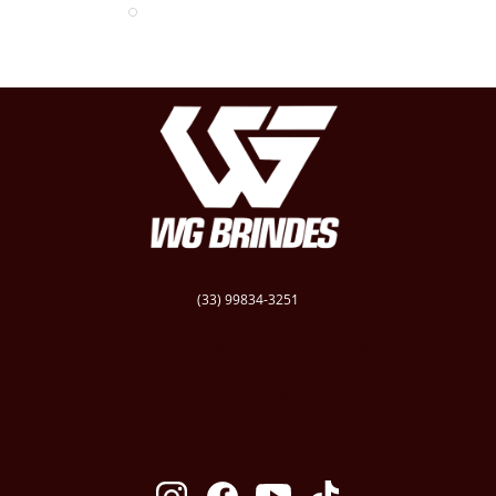
(33) 99834-3251
vendas@wgbrindespersonalizados.com.br
R. Dep. Dênio Moreira de Carvalho,158
Caratinga
Santa Cruz - MG
CEP: 35300-181