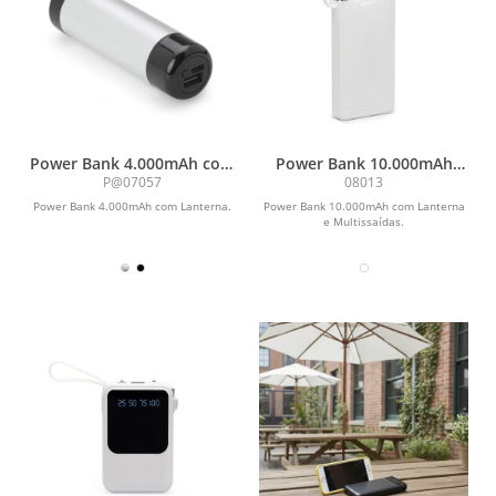
Power Bank 4.000mAh com
Power Bank 10.000mAh
Lanterna
com Lanterna e
P@07057
08013
Multissaídas
Power Bank 4.000mAh com Lanterna.
Power Bank 10.000mAh com Lanterna
e Multissaídas.