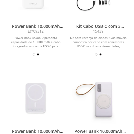
Power Bank 10.000mAh
Kit Cabo USB-C com 3
com Painel de LED
Adaptadores
E@09312
15439
Power bank Ankoo. Apresenta
Kit para recarga de dispositivos móveis
capacidade de 10.000 mAh e cabo
composto por cabo com conectores
integrado com saída USB-C para
USB-C nas duas extremidades,
recarga de dispositivos...
adaptadores para...
Power Bank 10.000mAh
Power Bank 10.000mAh