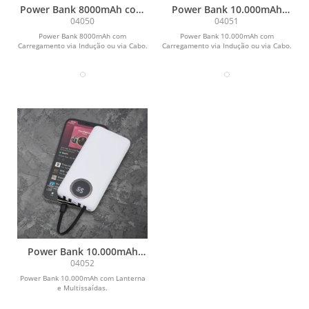
Power Bank 8000mAh com
Power Bank 10.000mAh
Carregamento via Indução
com Carregamento via
04050
04051
ou via Cabo
Indução ou via Cabo
Power Bank 8000mAh com
Power Bank 10.000mAh com
Carregamento via Indução ou via Cabo.
Carregamento via Indução ou via Cabo.
Power Bank 10.000mAh
com Lanterna e
04052
Multissaídas
Power Bank 10.000mAh com Lanterna
e Multissaídas.