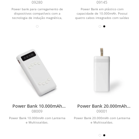
com Carregamento via
com Carregamento via
09280
09145
Indução
Indução ou via Cabo
Power bank para carregamento de
Power Bank em plástico com
dispositivos compatíveis com a
capacidade de 10.000mAh. Possui
tecnologia de indução magnética,
quatro cabos integrados com saídas
estrutura em plástico,...
para Lightning, USB-C,...
Power Bank 10.000mAh
Power Bank 20.000mAh
com Lanterna e
com Lanterna e
08009
09001
Multissaídas
Multissaídas
Power Bank 10.000mAh com Lanterna
Power Bank 20.000mAh com Lanterna
e Multissaídas.
e Multissaídas.