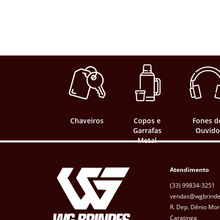
Chaveiros
Copos e
Fones d
Garrafas
Ouvido
Metal
Atendimento
(33) 99834-3251
vendas@wgbrinde
R. Dep. Dênio Mor
Caratinga