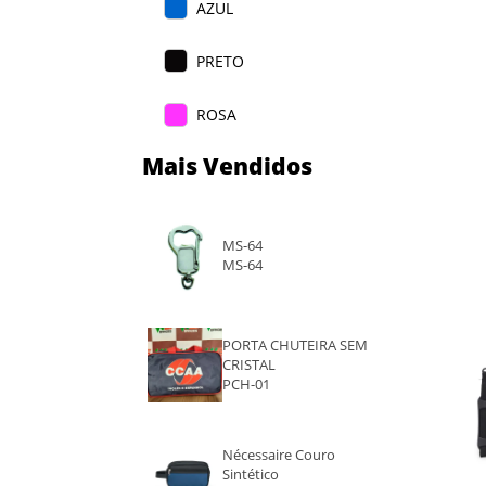
AZUL
PRETO
ROSA
Mais Vendidos
VINHO
ROSA ESCURO
MS-64
MS-64
ROXO
AZUL ESCURO
PORTA CHUTEIRA SEM
CRISTAL
CINZA CLARO
PCH-01
CINZA ESCURO
Nécessaire Couro
Sintético