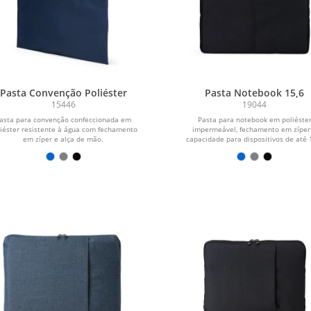
Pasta Convenção Poliéster
Pasta Notebook 15,6
15446
19044
asta para convenção confeccionada em
Pasta para notebook em poliéste
iéster resistente à água com fechamento
impermeável, fechamento em zíper
em zíper e alça de mão.
capacidade para dispositivos de até 
polegadas....