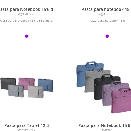
asta para Notebook 15’6 de
Pasta para notebook 15,
Poliéster
P@04088B
P@10503G
Pasta para Notebook 15’6 de Poliéster.
Pasta para notebook 15,6.
Pasta para Tablet 12,4
Pasta para Notebook 15’6
Poliéster
P@10503P
04090