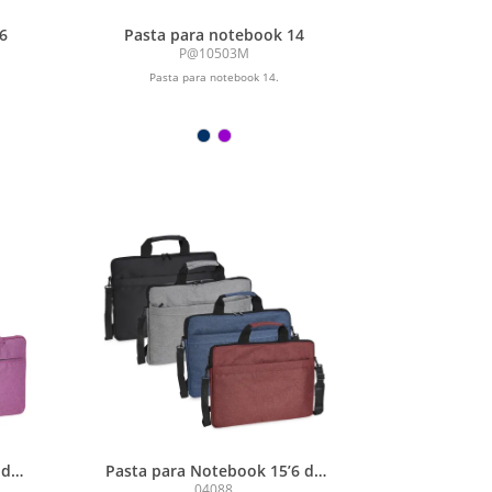
6
Pasta para notebook 14
P@10503M
Pasta para notebook 14.
 de
Pasta para Notebook 15’6 de
Poliéster
04088