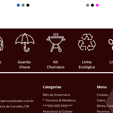
e
Guarda-
Kit
Linha
L
Chuva
Churrasco
Ecológica
Categorias
Menu
Mês de Aniversário
Contato
* Térmicos & Metálicos
Sobre
spersonalizados.com.br
***DIA DOS PAIS***
Minha Con
eira de Carvalho,158
Acessórios p/ Celular
Favoritos