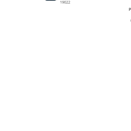
19022
P