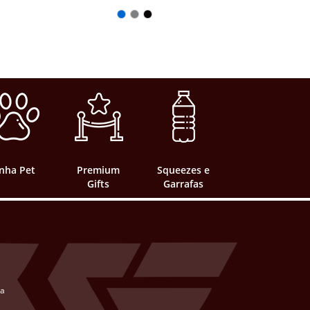
inha Pet
Premium
Squeezes e
Gifts
Garrafas
ta