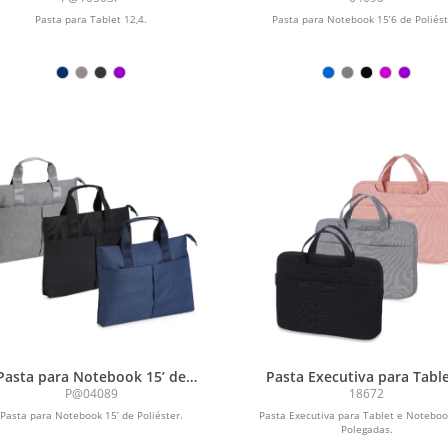
Pasta para Tablet 12,4.
Pasta para Notebook 15’6 de Poliést
Pasta para Notebook 15’ de
Pasta Executiva para Table
Poliéster
Notebook 13* Polegada
P@04089
18672
Pasta para Notebook 15’ de Poliéster.
Pasta Executiva para Tablet e Notebo
Polegadas.