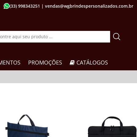
(33) 998343251
| vendas@wgbrindespersonalizados.com.br
MENTOS
PROMOÇÕES
CATÁLOGOS