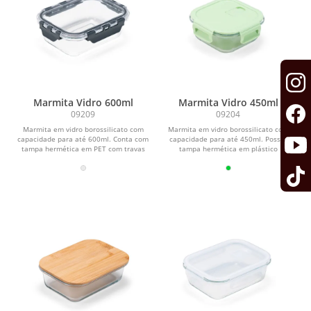
Marmita Vidro 600ml
Marmita Vidro 450ml
09209
09204
Marmita em vidro borossilicato com
Marmita em vidro borossilicato com
capacidade para até 600ml. Conta com
capacidade para até 450ml. Possui
tampa hermética em PET com travas
tampa hermética em plástico
laterais em...
polipropileno (PP) livre...