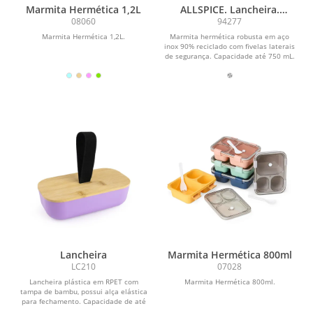
Marmita Hermética 1,2L
ALLSPICE. Lancheira.
Marmita hermética robusta
08060
94277
em aço inox (90% reciclado)
Marmita Hermética 1,2L.
Marmita hermética robusta em aço
750 mL
inox 90% reciclado com fivelas laterais
de segurança. Capacidade até 750 mL.
Fornecida...
Lancheira
Marmita Hermética 800ml
LC210
07028
Lancheira plástica em RPET com
Marmita Hermética 800ml.
tampa de bambu, possui alça elástica
para fechamento. Capacidade de até
700ml. O...