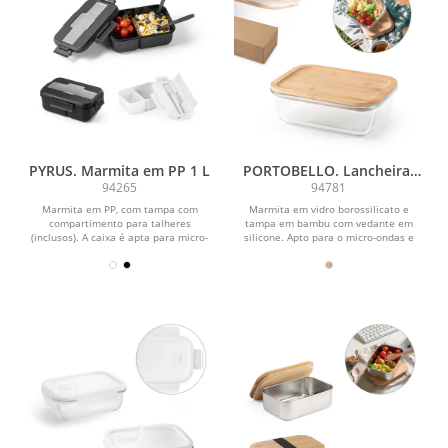
PYRUS. Marmita em PP 1 L
PORTOBELLO. Lancheira.
Marmita em vidro
94265
94781
borossilicato e tampa em
Marmita em PP, com tampa com
Marmita em vidro borossilicato e
bambu 1 L
compartimento para talheres
tampa em bambu com vedante em
(inclusos). A caixa é apta para micro-
silicone. Apto para o micro-ondas e
ondas, retirando a tampa....
máquina de lavar,...