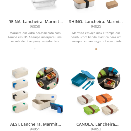
REINA. Lancheira. Marmita
SHINO. Lancheira. Marmita
em vidro borossilicato com
em aço inox e tampa em
93850
94025
tampa em PP 600 mL
bambu 800 mL
Marmita em vidro borossilicato com
Marmita em aço inox e tampa em
tampa em PP. A tampa incorpora uma
bambu com banda elástica para um
válvula de duas posições (aberta e
transporte mais seguro. Capacidade
fechada). Apta...
até 800 mL. Fornecida...
ALSI. Lancheira. Marmita
CANOLA. Lancheira.
hermética em fibra de
Marmita hermética em
94051
94053