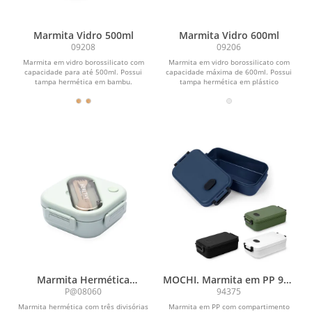
Marmita Vidro 500ml
Marmita Vidro 600ml
09208
09206
Marmita em vidro borossilicato com
Marmita em vidro borossilicato com
capacidade para até 500ml. Possui
capacidade máxima de 600ml. Possui
tampa hermética em bambu.
tampa hermética em plástico
polipropileno (PP)...
Marmita Hermética
MOCHI. Marmita em PP 900
Plástica 1,2L
mL
P@08060
94375
Marmita hermética com três divisórias
Marmita em PP com compartimento