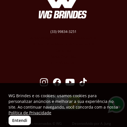
(33) 99834-3251
vendas@wgbrindespersonalizados.com.br
R. Dep. Dênio Moreira de Carvalho,158
Caratinga
Santa Cruz - MG
CEP: 35300-181
WG Brindes e os cookies: usamos cookies para
personalizar anúncios e melhorar a sua experiência no
site. Ao continuar navegando, você concorda com a nossa
Política de Privacidade
Entendi
Todos os direitos reservados © WG
Desenvolvido por
A. Jung