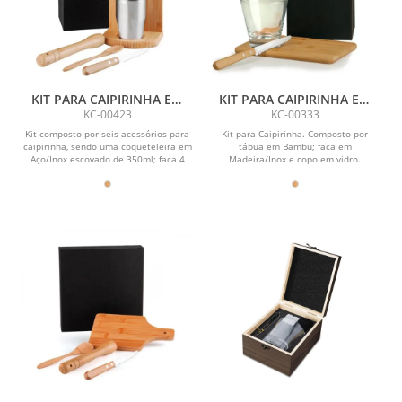
KIT PARA CAIPIRINHA EM
KIT PARA CAIPIRINHA EM
BAMBU / MADEIRA IBIZA -
BAMBU / MADEIRA - 0,35 L -
KC-00423
KC-00333
0,35 L - 6 PÇS
3 PÇS
Kit composto por seis acessórios para
Kit para Caipirinha. Composto por
caipirinha, sendo uma coqueteleira em
tábua em Bambu; faca em
Aço/Inox escovado de 350ml; faca 4
Madeira/Inox e copo em vidro.
para...