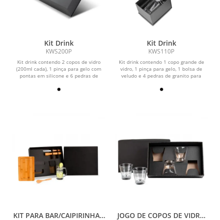
Kit Drink
Kit Drink
KWS200P
KWS110P
Kit drink contendo 2 copos de vidro
Kit drink contendo 1 copo grande de
(200ml cada), 1 pinça para gelo com
vidro, 1 pinça para gelo, 1 bolsa de
pontas em silicone e 6 pedras de
veludo e 4 pedras de granito para
granito para gelo,...
gelo,...
KIT PARA BAR/CAIPIRINHA -
JOGO DE COPOS DE VIDRO