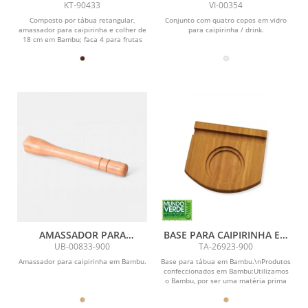
5 PÇS
P/ CAIPIRINHA / DRINK -
KT-90433
VI-00354
350 ML - 4 PÇS
Composto por tábua retangular,
Conjunto com quatro copos em vidro
amassador para caipirinha e colher de
para caipirinha / drink.
18 cm em Bambu; faca 4 para frutas
em Madeira/Inox e...
AMASSADOR PARA
BASE PARA CAIPIRINHA EM
CAIPIRINHA EM BAMBU
BAMBU
UB-00833-900
TA-26923-900
Amassador para caipirinha em Bambu.
Base para tábua em Bambu.\nProdutos
confeccionados em Bambu:Utilizamos
o Bambu, por ser uma matéria prima
ecológica,...