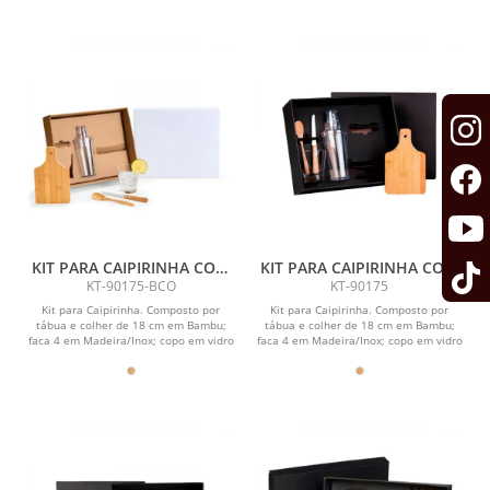
KIT PARA CAIPIRINHA COM
KIT PARA CAIPIRINHA COM
COQUETELEIRA - 5 PÇS
COQUETELEIRA - 5 PÇS
KT-90175-BCO
KT-90175
Kit para Caipirinha. Composto por
Kit para Caipirinha. Composto por
tábua e colher de 18 cm em Bambu;
tábua e colher de 18 cm em Bambu;
faca 4 em Madeira/Inox; copo em vidro
faca 4 em Madeira/Inox; copo em vidro
350ml e...
350ml e...