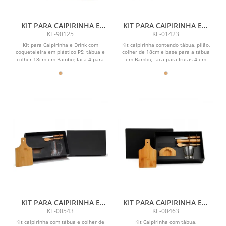
KIT PARA CAIPIRINHA E
KIT PARA CAIPIRINHA EM
DRINKS - 5 PÇS
BAMBU / MADEIRA COM
KT-90125
KE-01423
AVENTAL E BANDANA - 0,35
Kit para Caipirinha e Drink com
Kit caipirinha contendo tábua, pilão,
L - 8 PÇS
coqueteleira em plástico PS; tábua e
colher de 18cm e base para a tábua
colher 18cm em Bambu; faca 4 para
em Bambu; faca para frutas 4 em
frutas em...
Madeira/Inox;...
KIT PARA CAIPIRINHA E
KIT PARA CAIPIRINHA EM
CHOPP EM BAMBU /
BAMBU/MADEIRA - 0,35 L -
KE-00543
KE-00463
MADEIRA- 4 PÇS
6 PÇS
Kit caipirinha com tábua e colher de
Kit Caipirinha com tábua,