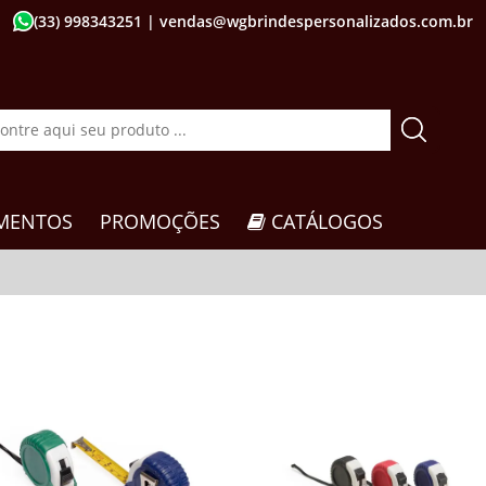
(33) 998343251
| vendas@wgbrindespersonalizados.com.br
MENTOS
PROMOÇÕES
CATÁLOGOS