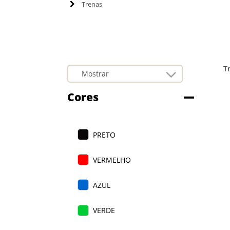
Trenas
T
Cores
PRETO
VERMELHO
AZUL
VERDE