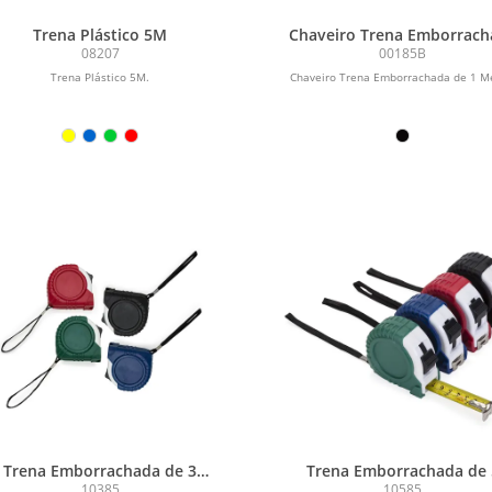
Trena Plástico 5M
Chaveiro Trena Emborrach
de 1 Metro
08207
00185B
Trena Plástico 5M.
Chaveiro Trena Emborrachada de 1 M
Trena Emborrachada de 3
Trena Emborrachada de 
Metros
Metros
10385
10585