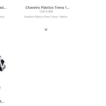
ada
Chaveiro Plástico Trena 1
Metro
10415-BRI
etro.
Chaveiro Plástico Pneu Trena 1 Metro.
5