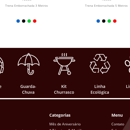
Trena Emborrachada 3 Metros
Trena Emborrachada 5 Metros
e
Guarda-
Kit
Linha
L
Chuva
Churrasco
Ecológica
Categorias
Menu
Mês de Aniversário
Contato