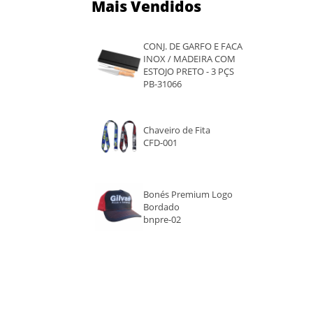
Mais Vendidos
PRATA
AMARELO
CONJ. DE GARFO E FACA
INOX / MADEIRA COM
ESTOJO PRETO - 3 PÇS
BRANCO
PB-31066
Chaveiro de Fita
CFD-001
Bonés Premium Logo
Bordado
bnpre-02