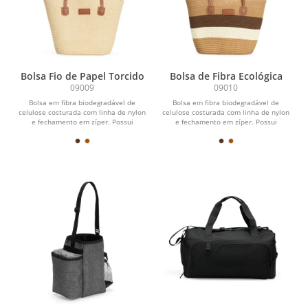
Bolsa Fio de Papel Torcido
Bolsa de Fibra Ecológica
09009
09010
Bolsa em fibra biodegradável de
Bolsa em fibra biodegradável de
celulose costurada com linha de nylon
celulose costurada com linha de nylon
e fechamento em zíper. Possui
e fechamento em zíper. Possui
compartimento interno...
compartimento interno...