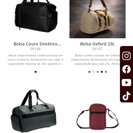
Bolsa Couro Sintético
Bolsa Oxford 23L
Expansível 36L
09148
09147
Bolsa impermeável confeccionada em
Bolsa confeccionada em Oxford
couro sintético, fechamento em zíper e
impermeável, fechamento em zíper e
capacidade máxima de 36L quando o...
capacidade para até 23L. Possui
compartimento interno...