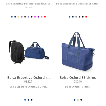
Bolsa Esportiva Poliéster Expansível 26
Bolsa Expansível e Dobrável 25 Litros.
Litros.
Bolsa Esportiva Oxford 42
Bolsa Oxford 36 Litros
Litros
08227
08240
Bolsa Esportiva Oxford 28 Litros.
Bolsa Oxford 19 litros.