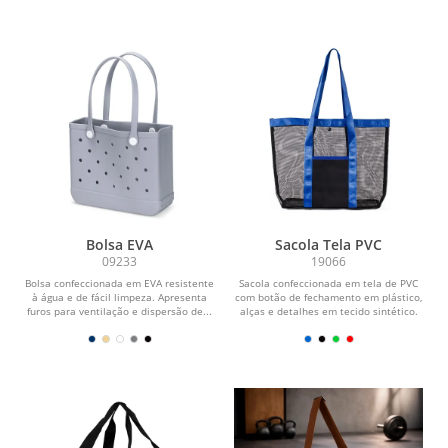
Bolsa EVA
Sacola Tela PVC
09233
19066
Bolsa confeccionada em EVA resistente
Sacola confeccionada em tela de PVC
à água e de fácil limpeza. Apresenta
com botão de fechamento em plástico,
furos para ventilação e dispersão de...
alças e detalhes em tecido sintético.