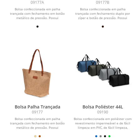
09177A
09177B
Bolsa confeccionada em palha
Bolsa confeccionada em palha
trançada com fechamento em botão
trançada com fechamento duplo por
metálico de pressão. Possui
zíper e botão de pressão. Possui
revestimento interno em...
revestimento interno em...
Bolsa Palha Trançada
Bolsa Poliéster 44L
09177
09190
Bolsa confeccionada em palha
Bolsa confeccionada em poliéster com
trançada com fechamento em botão
revestimento impermeável e de fácil
metálico de pressão. Possui
limpeza em PVC, de fácil limpeza,
revestimento interno em...
fechamento em...