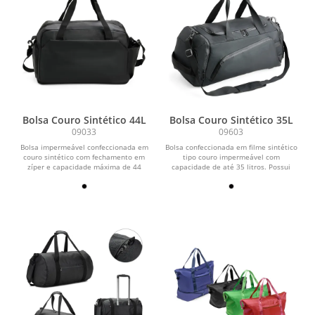
Bolsa Couro Sintético 44L
Bolsa Couro Sintético 35L
09033
09603
Bolsa impermeável confeccionada em
Bolsa confeccionada em filme sintético
couro sintético com fechamento em
tipo couro impermeável com
zíper e capacidade máxima de 44
capacidade de até 35 litros. Possui
litros quando o...
compartimento...