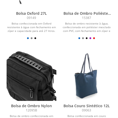
Bolsa Oxford 27L
Bolsa de Ombro Poliéster
PVC Mescla
09149
15387
Bolsa confeccionada em Oxford
Bolsa de ombro resistente à água,
resistente à água com fechamento em
confeccionada em poliéster mesclado
zíper e capacidade para até 27 litros.
com PVC, com fechamento em zíper e
Possui...
alça...
Bolsa de Ombro Nylon
Bolsa Couro Sintético 12L
12095B
09063
Bolsa de ombro confeccionada em
Bolsa confeccionada em couro