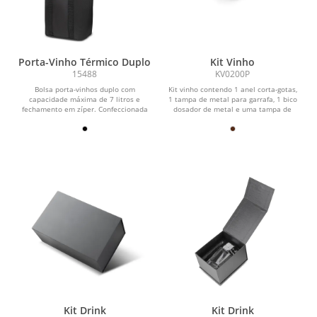
Porta-Vinho Térmico Duplo
Kit Vinho
15488
KV0200P
Bolsa porta-vinhos duplo com
Kit vinho contendo 1 anel corta-gotas,
capacidade máxima de 7 litros e
1 tampa de metal para garrafa, 1 bico
fechamento em zíper. Confeccionada
dosador de metal e uma tampa de
em poliéster 600D...
bambu e 1...
Kit Drink
Kit Drink