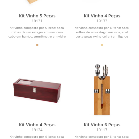
Kit Vinho 5 Peças
Kit Vinho 4 Peças
19131
19133
Kit vinho composto por 5 itens: saca-
Kit vinho composto por 4 itens: saca-
rolhas de um estágio em inox com
rolhas de um estágio em inox, anel
cabo em bambu, termômetro em vidro
corta-gotas (wine collar) em liga de
com detalhe em...
zinco com...
Kit Vinho 4 Peças
Kit Vinho 6 Peças
19124
19117
Kit vinho composto por 4 itens: saca-
Kit vinho composto por 6 itens: saca-