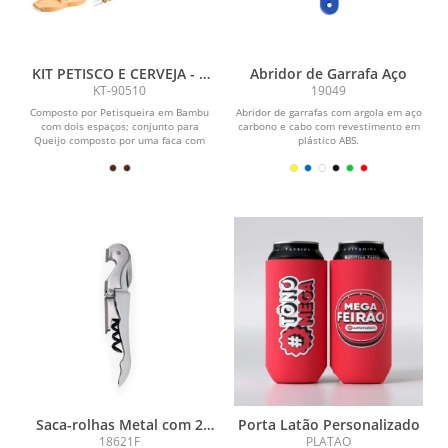
KIT PETISCO E CERVEJA - 5
Abridor de Garrafa Aço
PÇS
KT-90510
19049
Composto por Petisqueira em Bambu
Abridor de garrafas com argola em aço
com dois espaços; conjunto para
carbono e cabo com revestimento em
Queijo composto por uma faca com
plástico ABS.
ponta e garfo em...
Saca-rolhas Metal com 2
Porta Latão Personalizado
Estágios
18621F
PLATAO