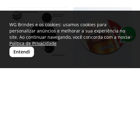
WG Brindes e os cookies: usamos cookies para
personalizar anúncios e melhorar a sua experiência no
site. Ao continuar navegando, você concorda com a nossa
Política de Privacidade
Entendi
Bolacha de Chopp Branca
Bolacha de Chopp Porta
Para Sublimação Quadrada
Copos Personalizada
BLCCHOPPQSBL
BLCCHOPP
A bolacha de chopp porta-copos para
O porta-copos personalizado em
sublimação é produzida em neoprene
neoprene é um brinde prático, durável
de 3 mm com revestimento em tecido
e ideal para manter a sua marca em
de poliéster...
evidência no dia...