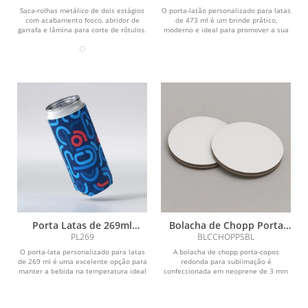
Saca-rolhas metálico de dois estágios
O porta-latão personalizado para latas
com acabamento fosco, abridor de
de 473 ml é um brinde prático,
garrafa e lâmina para corte de rótulos.
moderno e ideal para promover a sua
marca em...
Porta Latas de 269ml
Bolacha de Chopp Porta
Personalizado
Copo em Branco
PL269
BLCCHOPPSBL
Sublimação
O porta-lata personalizado para latas
A bolacha de chopp porta-copos
de 269 ml é uma excelente opção para
redonda para sublimação é
manter a bebida na temperatura ideal
confeccionada em neoprene de 3 mm
enquanto...
com revestimento em tecido de...