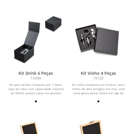
Kit Drink 6 Peças
Kit Vinho 4 Peças
15448
19120
Kit para drinks composto por 7 itens:
Kit vinho composto por 4 itens: saca-
copo de vidro com capacidade máxima
rolhas de dois estágios em inox, anel
de 300ml, quatro cubos em granito,
corta-gotas (wine collar) em liga de
pegador de...
zinco e...