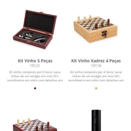
Kit Vinho 5 Peças
Kit Vinho Xadrez 4 Peças
19121
19118
Kit vinho composto por 5 itens: saca-
Kit vinho composto por 4 itens: saca-
rolhas de um estágio em inox 201,
rolhas de um estágio em inox 201,
termômetro em vidro com detalhes em
termômetro em vidro com detalhes em
liga de zinco,...
liga de zinco,...