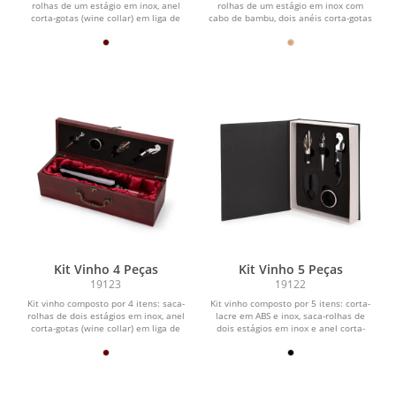
rolhas de um estágio em inox, anel
rolhas de um estágio em inox com
corta-gotas (wine collar) em liga de
cabo de bambu, dois anéis corta-gotas
zinco com...
(wine collar)...
Kit Vinho 4 Peças
Kit Vinho 5 Peças
19123
19122
Kit vinho composto por 4 itens: saca-
Kit vinho composto por 5 itens: corta-
rolhas de dois estágios em inox, anel
lacre em ABS e inox, saca-rolhas de
corta-gotas (wine collar) em liga de
dois estágios em inox e anel corta-
zinco, com...
gotas (wine...