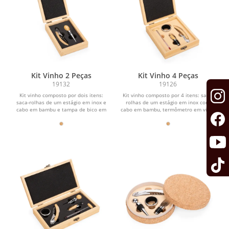
Kit Vinho 2 Peças
Kit Vinho 4 Peças
19132
19126
Kit vinho composto por dois itens:
Kit vinho composto por 4 itens: saca-
saca-rolhas de um estágio em inox e
rolhas de um estágio em inox com
cabo em bambu e tampa de bico em
cabo em bambu, termômetro em vidro
inox com detalhes...
com detalhe em...