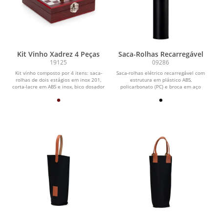
Kit Vinho Xadrez 4 Peças
Saca-Rolhas Recarregável
19125
09286
Kit vinho composto por 4 itens: saca-
Saca-rolhas elétrico recarregável com
rolhas de dois estágios em inox 201,
estrutura em plástico ABS,
corta-lacre em ABS e inox, bico dosador
policarbonato (PC) e broca em aço
em liga...
carbono. Conta com...