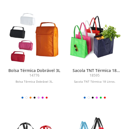
Bolsa Térmica Dobrável 3L
Sacola TNT Térmica 18
Litros
14776
18595
Bolsa Térmica Dobrável 3L.
Sacola TNT Térmica 18 Litros.