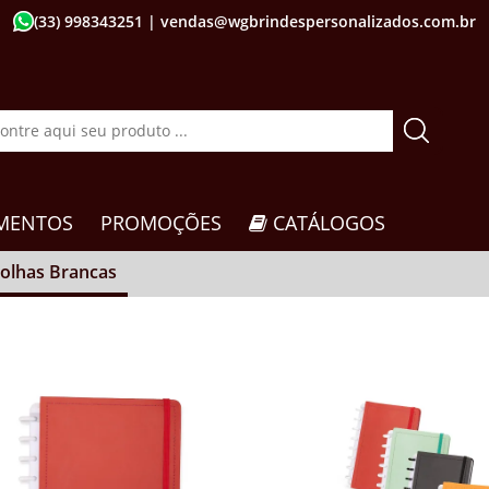
(33) 998343251
| vendas@wgbrindespersonalizados.com.br
MENTOS
PROMOÇÕES
CATÁLOGOS
olhas Brancas