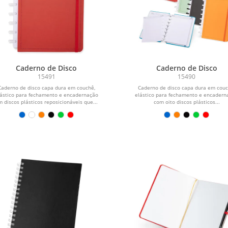
Caderno de Disco
Caderno de Disco
15491
15490
Caderno de disco capa dura em couchê,
Caderno de disco capa dura em couc
lástico para fechamento e encadernação
elástico para fechamento e encadern
 discos plásticos reposicionáveis que...
com oito discos plásticos...