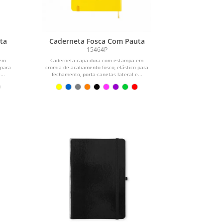
ta
Caderneta Fosca Com Pauta
15464P
 em
Caderneta capa dura com estampa em
 para
cromia de acabamento fosco, elástico para
...
fechamento, porta-canetas lateral e...