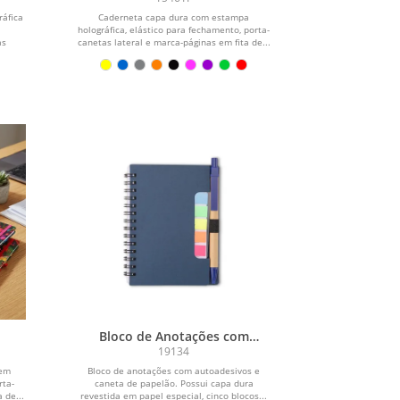
ráfica
Caderneta capa dura com estampa
holográfica, elástico para fechamento, porta-
as
canetas lateral e marca-páginas em fita de...
Bloco de Anotações com
Autoadesivos e Caneta
19134
 em
Bloco de anotações com autoadesivos e
rta-
caneta de papelão. Possui capa dura
 de...
revestida em papel especial, cinco blocos...