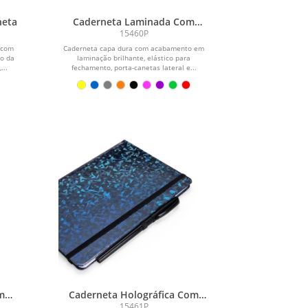
neta
Caderneta Laminada Com
Pauta
15460P
 com
Caderneta capa dura com acabamento em
o da
laminação brilhante, elástico para
...
fechamento, porta-canetas lateral e...
m
Caderneta Holográfica Com
Pauta
15461P