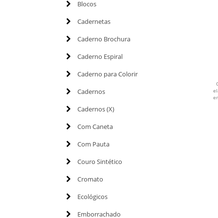
Blocos
Cadernetas
Caderno Brochura
Caderno Espiral
Caderno para Colorir
Cadernos
e
em
Cadernos (X)
Com Caneta
Com Pauta
Couro Sintético
Cromato
Ecológicos
Emborrachado