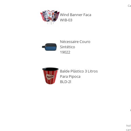
Ca
VERMELHO
Wind Banner Faca
WIB-03
FUMÊ
KRAFT
Nécessaire Couro
Sintético
COLORIDO
19022
AZUL ESCURO
Balde Plástico 3 Litros
Para Pipoca
VERDE ESCURO
BLD-2l
CINZA
ROSA
ROXO
hol
can