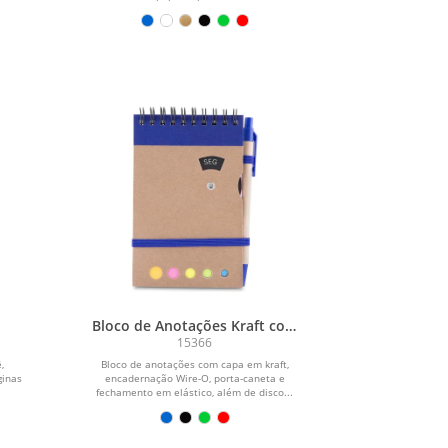
Bloco de Anotações Kraft com
Caneta
15366
,
Bloco de anotações com capa em kraft,
ginas
encadernação Wire-O, porta-caneta e
fechamento em elástico, além de disco...