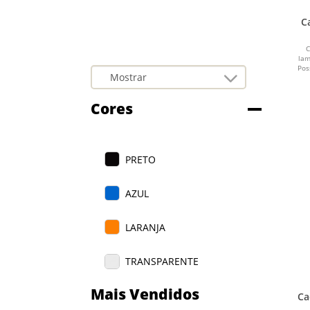
C
C
lam
Pos
Cores
PRETO
AZUL
LARANJA
TRANSPARENTE
Mais Vendidos
VERDE
Ca