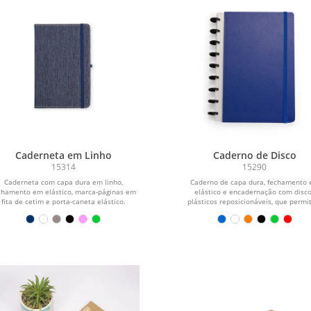
Caderneta em Linho
Caderno de Disco
15314
15290
Caderneta com capa dura em linho,
Caderno de capa dura, fechamento
chamento em elástico, marca-páginas em
elástico e encadernação com disc
fita de cetim e porta-caneta elástico.
plásticos reposicionáveis, que perm
Possui...
retirar...