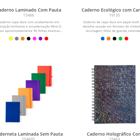
aderno Laminado Com Pauta
Caderno Ecológico com Ca
15466
19135
aderno capa dura com acabamento em
Caderno de capa dura em papel kraft
inação brilhante e encadernação Wire-O.
detalhe vazado em formato do símbol
sui aproximadamente 96 folhas brancas...
reciclagem, folha de guarda colorida,
derneta Laminada Sem Pauta
Caderno Holográfico Co
Pauta
15460S
15463