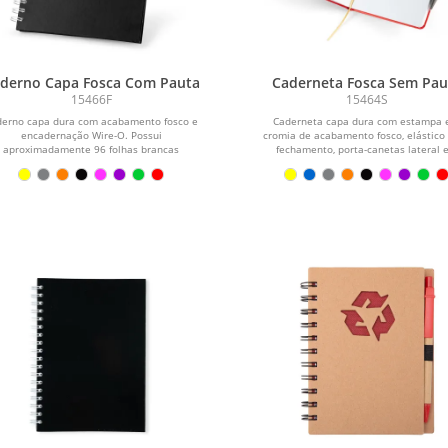
derno Capa Fosca Com Pauta
Caderneta Fosca Sem Pau
15466F
15464S
derno capa dura com acabamento fosco e
Caderneta capa dura com estampa
encadernação Wire-O. Possui
cromia de acabamento fosco, elástico
aproximadamente 96 folhas brancas
fechamento, porta-canetas lateral e
pautadas de 75...