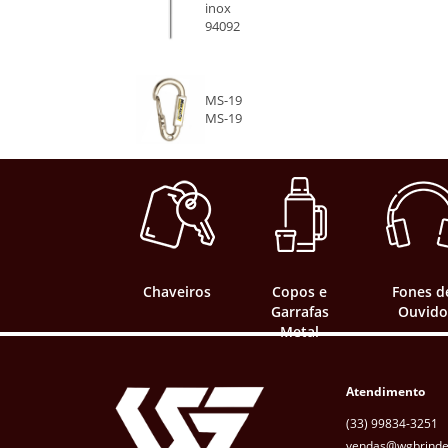
inox
94092
MS-19
MS-19
Chaveiros
Copos e
Fones d
Garrafas
Ouvido
Metal
Atendimento
(33) 99834-3251
vendas@wgbrinde