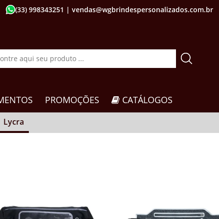
(33) 998343251
| vendas@wgbrindespersonalizados.com.br
MENTOS
PROMOÇÕES
CATÁLOGOS
Lycra