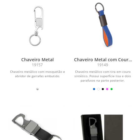
Chaveiro Metal
Chaveiro Metal com Couro
Sintético
19157
19149
Chaveiro metálico com mosquetão e
Chaveiro metálico com tira em couro
abridor de garrafas embutido.
sintético. Possui superfície lisa e dois
parafusos na parte posterior.