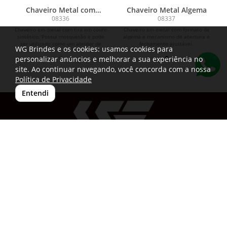
Chaveiro Metal com
Chaveiro Metal Algema
Mosquetão
08336
08337
Chaveiro em metal com tira em couro
Chaveiro em metal com formato de
sintético. Possui mosquetão e pode
algema e mecanismo de abertura e
ser utilizado como um abridor de
fechamento ajustável.
WG Brindes e os cookies: usamos cookies para
garrafas.
personalizar anúncios e melhorar a sua experiência no
site. Ao continuar navegando, você concorda com a nossa
Política de Privacidade
Entendi
(33) 99834-3251
vendas@wgbrindespersonalizados.com.br
R. Dep. Dênio Moreira de Carvalho,158
Caratinga