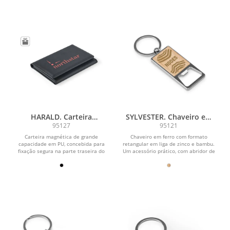
HARALD. Carteira
SYLVESTER. Chaveiro em
magnética em PU de
ferro com formato
95127
95121
grande capacidade com
retangular com abridor de
Carteira magnética de grande
Chaveiro em ferro com formato
bloqueio RFID
garrafas
capacidade em PU, concebida para
retangular em liga de zinco e bambu.
fixação segura na parte traseira do
Um acessório prático, com abridor de
celular. Dispõe de 3...
garrafas...