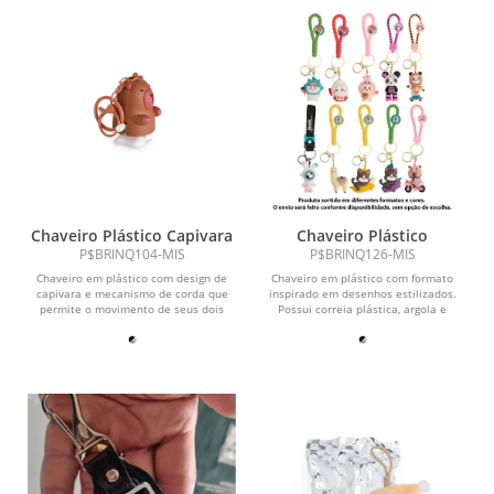
Chaveiro Plástico Capivara
Chaveiro Plástico
P$BRINQ104-MIS
P$BRINQ126-MIS
Chaveiro em plástico com design de
Chaveiro em plástico com formato
capivara e mecanismo de corda que
inspirado em desenhos estilizados.
permite o movimento de seus dois
Possui correia plástica, argola e
pés. Possui argola e...
mosquetão...