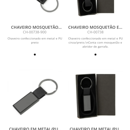
CHAVEIRO MOSQUETÃO
CHAVEIRO MOSQUETÃO EM
CINZA EM METAL/PU
METAL/PU - CINZA/PRETO
CH-00738-900
CH-00738
Chaveiro confeccionado em metal e PU
Chaveiro confeccionado em metal e PU
preto
cinza/preto.\nConta com mosquetão e
abridor de garrafa.
CHAVEIRO EM METAL/PU -
CHAVEIRO EM METAL/PU -