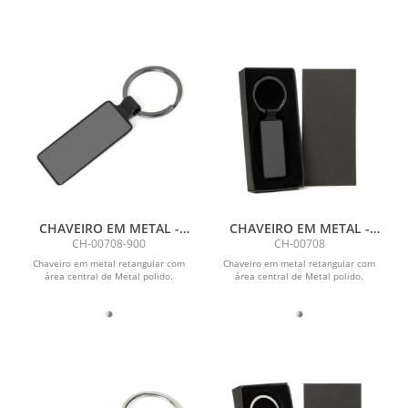
CHAVEIRO EM METAL -
CHAVEIRO EM METAL -
CINZA/PRETO
CINZA/PRETO
CH-00708-900
CH-00708
Chaveiro em metal retangular com
Chaveiro em metal retangular com
área central de Metal polido.
área central de Metal polido.