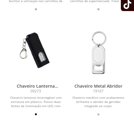
facilitar a utilização nos carrinhos de
carrinhos de supermercado. Total: 80 x
supermercado....
25 x 2 mm
Chaveiro Lanterna
Chaveiro Metal Abridor
Recarregável
09273
19167
Chaveiro lanterna recarregável com
Chaveiro metálico com acabamento
estrutura em plástico. Possui duas
brilhante e abridor de garrafas
fontes de iluminação em LED, com
integrado ao corpo.
quatro níveis de...