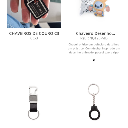
CHAVEIROS DE COURO C3
Chaveiro Desenho
Animado Pelúcia
CC-3
P$BRINQ128-MIS
Chaveiro feito em pelúcia e detalhes
em plástico. Com design inspirado em
desenho animado, possui agola tipo
mosquetão e...