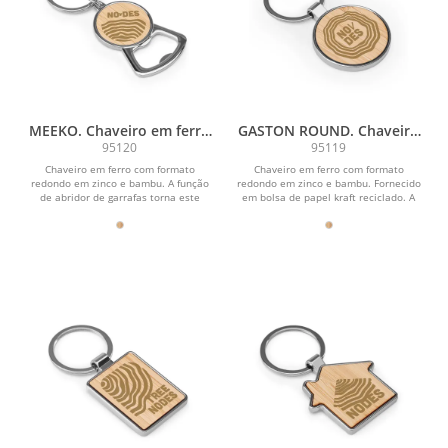
MEEKO. Chaveiro em ferro
GASTON ROUND. Chaveiro
com formato redondo em
em ferro com formato
95120
95119
zinco e bambu
redondo em zinco e bambu
Chaveiro em ferro com formato
Chaveiro em ferro com formato
redondo em zinco e bambu. A função
redondo em zinco e bambu. Fornecido
de abridor de garrafas torna este
em bolsa de papel kraft reciclado. A
chaveiro um acessório...
cor e o resultado da...