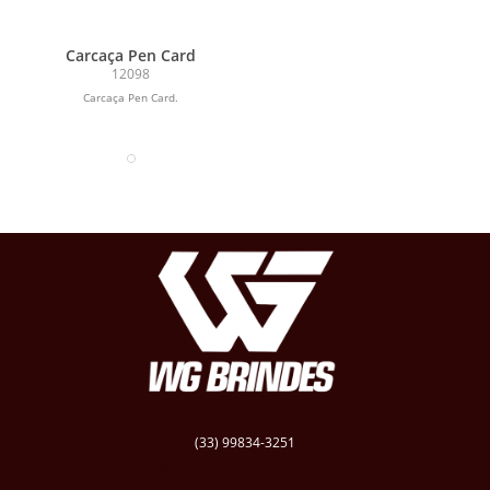
Carcaça Pen Card
12098
Carcaça Pen Card.
(33) 99834-3251
vendas@wgbrindespersonalizados.com.br