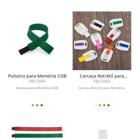
Pulseira para Memória COB
Carcaça Retrátil para
Memória
P@13949
P@13563
Pulseira para Memória COB.
Carcaça Retrátil para Memória.