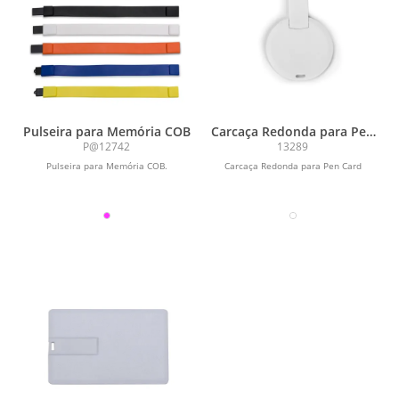
Pulseira para Memória COB
Carcaça Redonda para Pen
Card
P@12742
13289
Pulseira para Memória COB.
Carcaça Redonda para Pen Card