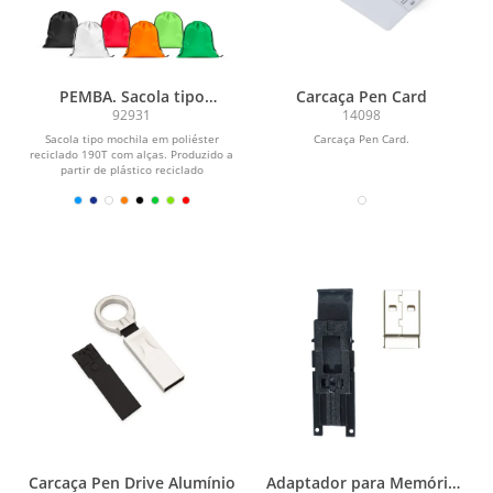
PEMBA. Sacola tipo
Carcaça Pen Card
mochila em poliéster
92931
14098
reciclado 190T, produzida a
Sacola tipo mochila em poliéster
Carcaça Pen Card.
partir de plástico reciclado
reciclado 190T com alças. Produzido a
partir de plástico reciclado
contribuindo para a...
Carcaça Pen Drive Alumínio
Adaptador para Memória