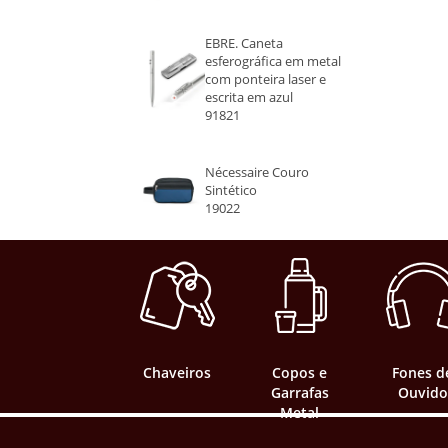
EBRE. Caneta
esferográfica em metal
com ponteira laser e
escrita em azul
91821
Nécessaire Couro
Sintético
19022
Chaveiros
Copos e
Fones d
Garrafas
Ouvido
Metal