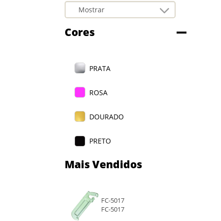
Cores
PRATA
ROSA
DOURADO
PRETO
Mais Vendidos
TRANSPARENTE
FC-5017
FC-5017