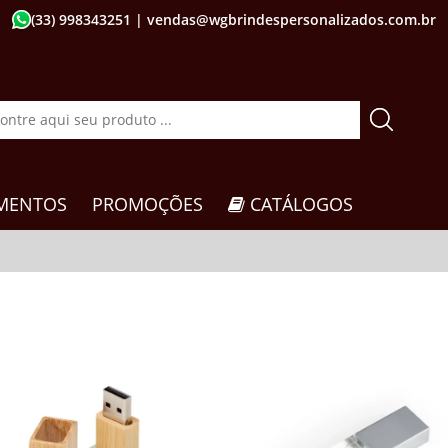
(33) 998343251
| vendas@wgbrindespersonalizados.com.br
MENTOS
PROMOÇÕES
CATÁLOGOS