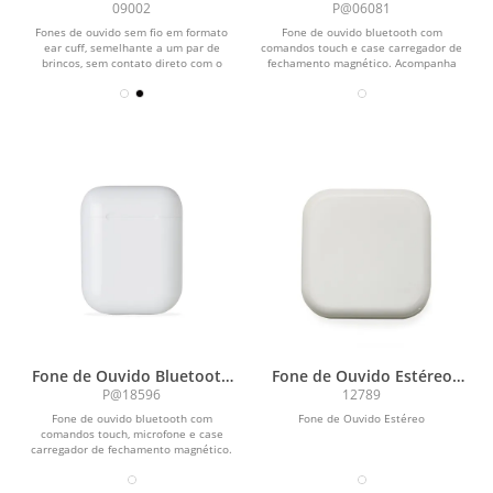
com Case Carregador
Touch com Case
09002
P@06081
Carregador
Fones de ouvido sem fio em formato
Fone de ouvido bluetooth com
ear cuff, semelhante a um par de
comandos touch e case carregador de
brincos, sem contato direto com o
fechamento magnético. Acompanha
canal auditivo....
USB Tipo-C.
Fone de Ouvido Bluetooth
Fone de Ouvido Estéreo
Touch com Case
com Microfone
P@18596
12789
Carregador Brilhante
Fone de ouvido bluetooth com
Fone de Ouvido Estéreo
comandos touch, microfone e case
carregador de fechamento magnético.
Fones e case com...