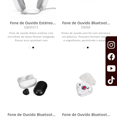
Fone de Ouvido Estéreo
Fone de Ouvido Bluetooth
com Microfone
com Case Carregador
E@09315
09068
Fone de ouvido Ankoo estéreo com
Fones de ouvido sem fio com estrutura
microfone de haste flexível integrado.
em plástico. Possuem formato aberto
Possui arco ajustável com
e ergonômico, permitindo o encaixe
acolchoamento macio na...
nas orelhas...
Fone de Ouvido Bluetooth
Fone de Ouvido Bluetooth