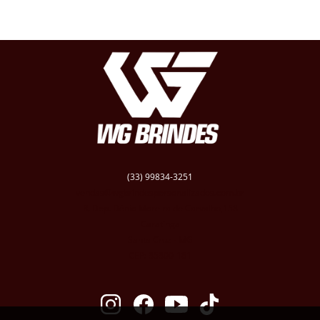
(33) 99834-3251
vendas@wgbrindespersonalizados.com.br
R. Dep. Dênio Moreira de Carvalho,158
Caratinga
Santa Cruz - MG
CEP: 35300-181