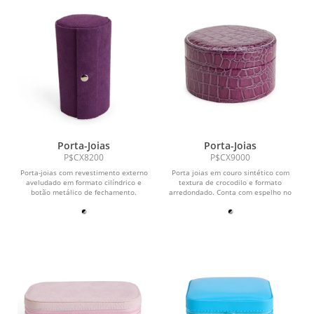
Porta-Joias
Porta-Joias
P$CX8200
P$CX9000
Porta-joias com revestimento externo
Porta joias em couro sintético com
aveludado em formato cilíndrico e
textura de crocodilo e formato
botão metálico de fechamento.
arredondado. Conta com espelho no
Apresenta três...
interior da tampa,...