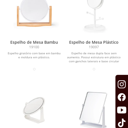
Espelho de Mesa Bambu
Espelho de Mesa Plástico
19100
19097
Espelho giratório com base em bambu
Espelho de mesa dupla face sem
e moldura em plástico.
aumento. Possui estrutura em plástico
com ganchos laterais e base circular
para guardar...