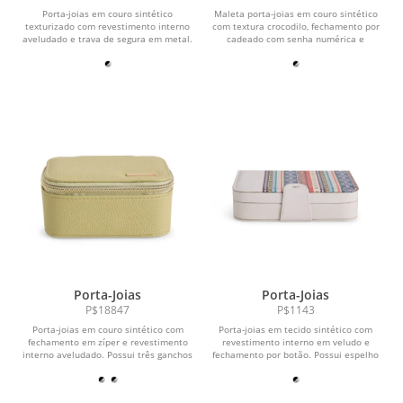
Porta-joias em couro sintético
Maleta porta-joias em couro sintético
texturizado com revestimento interno
com textura crocodilo, fechamento por
aveludado e trava de segura em metal.
cadeado com senha numérica e
Possui sete...
revestimento...
Porta-Joias
Porta-Joias
P$18847
P$1143
Porta-joias em couro sintético com
Porta-joias em tecido sintético com
fechamento em zíper e revestimento
revestimento interno em veludo e
interno aveludado. Possui três ganchos
fechamento por botão. Possui espelho
e um bolso...
e bolso com...