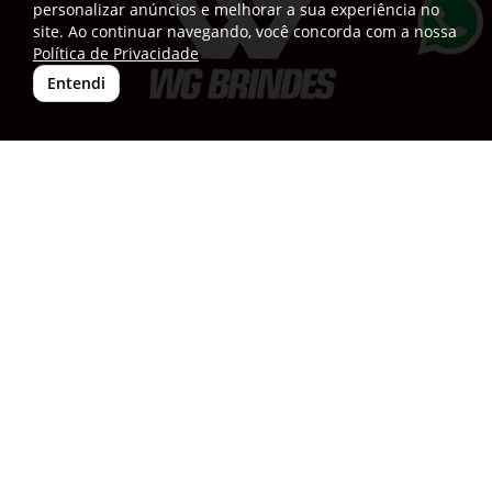
personalizar anúncios e melhorar a sua experiência no
site. Ao continuar navegando, você concorda com a nossa
Política de Privacidade
Entendi
(33) 99834-3251
vendas@wgbrindespersonalizados.com.br
R. Dep. Dênio Moreira de Carvalho,158
Caratinga
Santa Cruz - MG
CEP: 35300-181