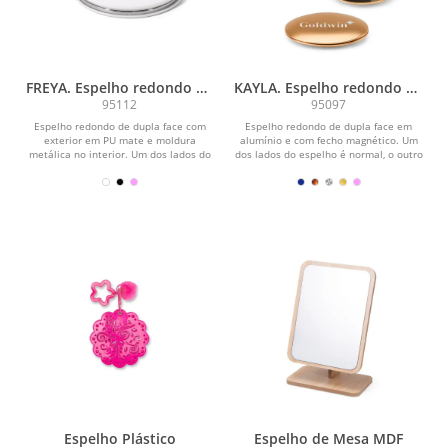
FREYA. Espelho redondo de
KAYLA. Espelho redondo de
dupla face com exterior em
dupla face em alumínio e
95112
95097
PU mate
com fecho magnético
Espelho redondo de dupla face com
Espelho redondo de dupla face em
exterior em PU mate e moldura
alumínio e com fecho magnético. Um
metálica no interior. Um dos lados do
dos lados do espelho é normal, o outro
espelho é normal, o...
é de aumento....
Espelho Plástico
Espelho de Mesa MDF