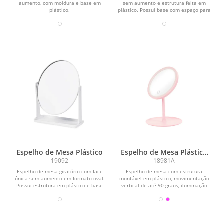
aumento, com moldura e base em
sem aumento e estrutura feita em
plástico.
plástico. Possui base com espaço para
organizar...
Espelho de Mesa Plástico
Espelho de Mesa Plástico
com LED
19092
18981A
Espelho de mesa giratório com face
Espelho de mesa com estrutura
única sem aumento em formato oval.
montável em plástico, movimentação
Possui estrutura em plástico e base
vertical de até 90 graus, iluminação
com espaço...
em LED com...