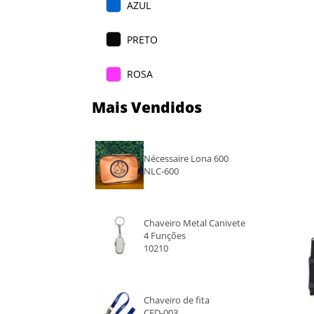
AZUL
PRETO
ROSA
Mais Vendidos
VINHO
ROSA ESCURO
Nécessaire Lona 600
NLC-600
ROXO
AZUL ESCURO
Chaveiro Metal Canivete
4 Funções
CINZA CLARO
10210
CINZA ESCURO
Chaveiro de fita
CFD-003