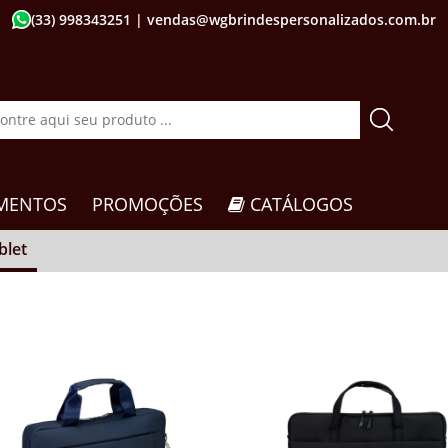
(33) 998343251
| vendas@wgbrindespersonalizados.com.br
MENTOS
PROMOÇÕES
CATÁLOGOS
blet