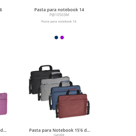
6
Pasta para notebook 14
P@10503M
Pasta para notebook 14.
 de
Pasta para Notebook 15’6 de
Poliéster
04088