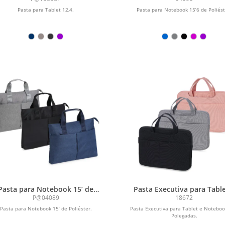
Pasta para Tablet 12,4.
Pasta para Notebook 15’6 de Poliést
Pasta para Notebook 15’ de
Pasta Executiva para Table
Poliéster
Notebook 13* Polegada
P@04089
18672
Pasta para Notebook 15’ de Poliéster.
Pasta Executiva para Tablet e Notebo
Polegadas.