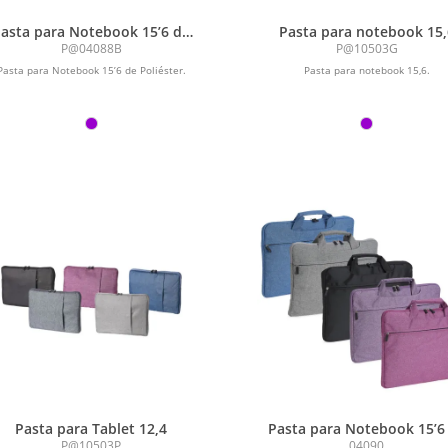
asta para Notebook 15’6 de
Pasta para notebook 15,
Poliéster
P@04088B
P@10503G
Pasta para Notebook 15’6 de Poliéster.
Pasta para notebook 15,6.
Pasta para Tablet 12,4
Pasta para Notebook 15’6
Poliéster
P@10503P
04090