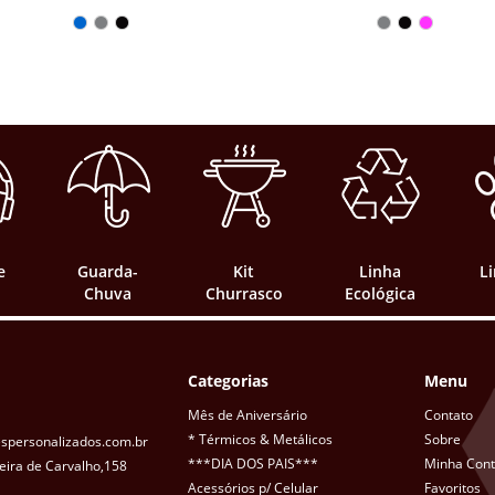
e
Guarda-
Kit
Linha
L
Chuva
Churrasco
Ecológica
Categorias
Menu
Mês de Aniversário
Contato
* Térmicos & Metálicos
Sobre
spersonalizados.com.br
***DIA DOS PAIS***
Minha Con
eira de Carvalho,158
Acessórios p/ Celular
Favoritos