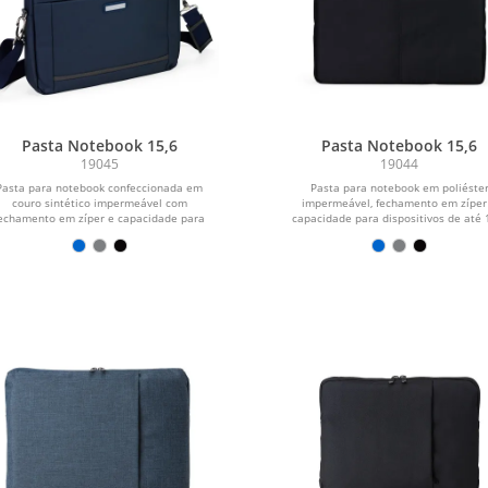
Pasta Notebook 15,6
Pasta Notebook 15,6
19045
19044
Pasta para notebook confeccionada em
Pasta para notebook em poliéste
couro sintético impermeável com
impermeável, fechamento em zíper
echamento em zíper e capacidade para
capacidade para dispositivos de até 
aparelhos de...
polegadas....