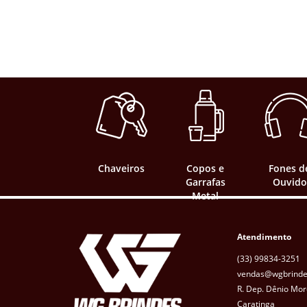
Chaveiros
Copos e
Fones d
Garrafas
Ouvido
Metal
Atendimento
(33) 99834-3251
vendas@wgbrinde
R. Dep. Dênio Mor
Caratinga