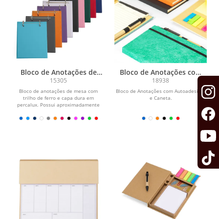
Bloco de Anotações de
Bloco de Anotações com
Mesa
Autoadesivos e Caneta
15305
18938
Bloco de anotações de mesa com
Bloco de Anotações com Autoadesivos
trilho de ferro e capa dura em
e Caneta.
percalux. Possui aproximadamente
150 folhas brancas sem...