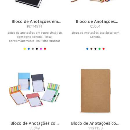
Bloco de Anotações em
Bloco de Anotações
Couro Sintético e Porta
Ecológico com Caneta
P@14911
05064
Caneta
Bloco de anotações em couro sintético
Bloco de Anotações Ecológico com
com porta caneta. Possui
Caneta.
aproximadamente 100 folha brancas
sem pauta.
Bloco de Anotações com
Bloco de Anotações com
Autoadesivos e Caneta
Autoadesivos
05049
11911SB