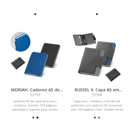
MORIAH. Caderno A5 de
RUSSEL II. Capa A5 em
capa dura em c.sintético
C.sintético e tecido em
53799
53788
com páginas pautadas
poliéster com bloco
Caderno A5 de capa dura em c.
Capa em c. sintético e tecido em
páginas lisas
sintético. Contém 192 páginas
poliéster com caderno A5 removível
pautadas e suporte para caneta
com 160 páginas lisas. Contém fecho
esferográfica (não inclusa)....
magnético,...