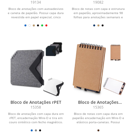
Autoadesivos e Caneta
Suporte
19134
19082
Bloco de anotações com autoadesivos
Bloco de notas com capa e estrutura
e caneta de papelão. Possui capa dura
em papelão, aproximadamente 98
revestida em papel especial, cinco
folhas para anotações semanais e
blocos...
fechamento...
Bloco de Anotações rPET
Bloco de Anotações
Papelão com Caneta
15358
15365
Bloco de anotações com capa dura em
Bloco de notas com capa dura em
rPET, encadernação Wire-O e tira em
papelão encadernação em Wire-O e
couro sintético com fecho magnético.
elástico porta-canetas. Possui
Possui...
aproximadamente 70...