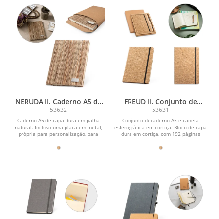
NERUDA II. Caderno A5 de
FREUD II. Conjunto de
capa dura em palha natural
caderno A5 e caneta
53632
53631
com páginas pautadas
esferográfica em cortiça
Caderno A5 de capa dura em palha
Conjunto decaderno A5 e caneta
recicladas
natural. Incluso uma placa em metal,
esferográfica em cortiça. Bloco de capa
própria para personalização, para
dura em cortiça, com 192 páginas
adicionar à...
pautadas cor...