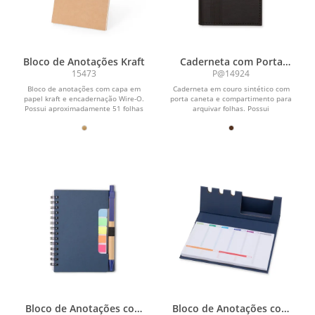
Bloco de Anotações Kraft
Caderneta com Porta
Caneta
15473
P@14924
Bloco de anotações com capa em
Caderneta em couro sintético com
papel kraft e encadernação Wire-O.
porta caneta e compartimento para
Possui aproximadamente 51 folhas
arquivar folhas. Possui
marfim sem pauta.
aproximadamente 80 folhas marfim...
Bloco de Anotações com
Bloco de Anotações com