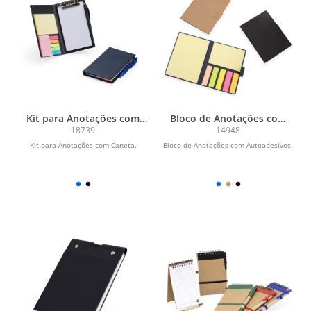
Kit para Anotações com
Bloco de Anotações com
Caneta
Autoadesivos
18739
14948
Kit para Anotações com Caneta.
Bloco de Anotações com Autoadesivos.