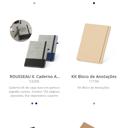
páginas pautadas
ROUSSEAU II. Caderno A5
Kit Bloco de Anotações
de capa dura em palha e
53268
11194
algodão canvas, com
Caderno A5 de capa dura em palha e
Kit Bloco de Anotações.
páginas pautadas
algodão canvas. Contém 192 páginas
pautadas, fita separadora, suporte
para caneta...