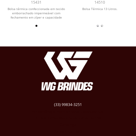
15431
14510
Bolsa térmica confeccionada em tecido
Bolsa Térmica 13 Litros.
emborrachado impermeável com
fechamento em zíper e capacidade
máxima de 7 litros....
(33) 99834-3251
vendas@wgbrindespersonalizados.com.br
R. Dep. Dênio Moreira de Carvalho,158
Caratinga
Santa Cruz - MG