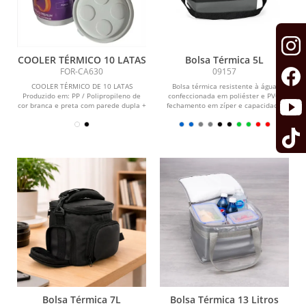
COOLER TÉRMICO 10 LATAS
Bolsa Térmica 5L
FOR-CA630
09157
COOLER TÉRMICO DE 10 LATAS
Bolsa térmica resistente à água
Produzido em: PP / Polipropileno de
confeccionada em poliéster e PVC,
cor branca e preta com parede dupla +
fechamento em zíper e capacidade
isopor; Capacidade: 10...
máxima de 5 litros....
Bolsa Térmica 7L
Bolsa Térmica 13 Litros