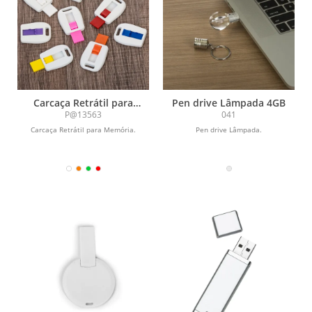
Carcaça Retrátil para
Pen drive Lâmpada 4GB
Memória
P@13563
041
Carcaça Retrátil para Memória.
Pen drive Lâmpada.