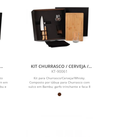
KIT CHURRASCO / CERVEJA /
- 6
WHISKY - 6 PÇS
KT-90061
to
Kit para Churrasco/Cerveja/Whisky.
cm em
Composto por tábua para Churrasco com
bu e
sulco em Bambu; garfo trinchante e faca 8
em...