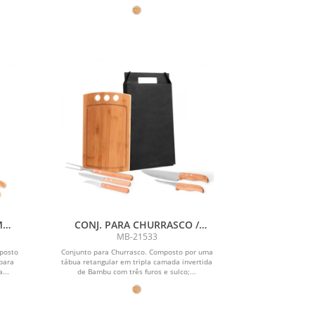
M
CONJ. PARA CHURRASCO /
- 6
COZINHA EM BAMBU / MADEIRA
MB-21533
/ INOX CALIFORNIA - 6 PÇS
mposto
Conjunto para Churrasco. Composto por uma
para
tábua retangular em tripla camada invertida
...
de Bambu com três furos e sulco;...