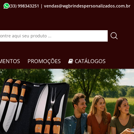
(33) 998343251
| vendas@wgbrindespersonalizados.com.br
MENTOS
PROMOÇÕES
CATÁLOGOS