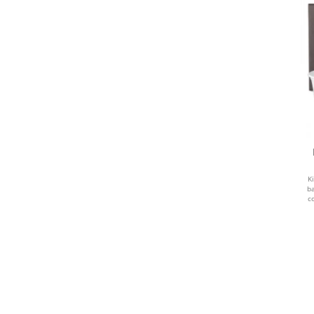
K
ba
c