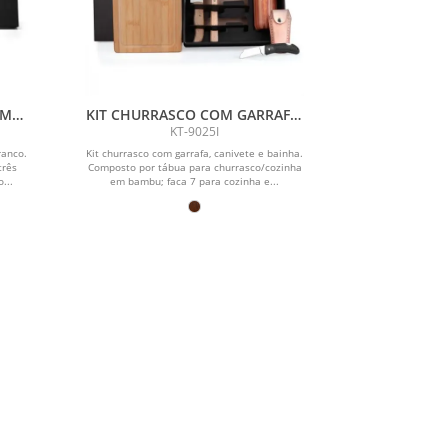
OM
KIT CHURRASCO COM GARRAFA,
CANIVETE E BAINHA - 6 PÇS
KT-9025I
ranco.
Kit churrasco com garrafa, canivete e bainha.
três
Composto por tábua para churrasco/cozinha
o...
em bambu; faca 7 para cozinha e...