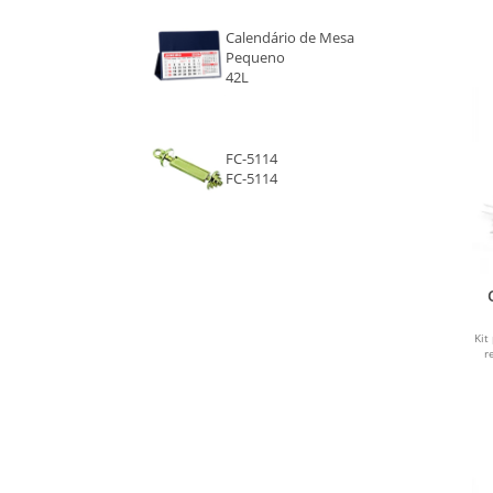
Calendário de Mesa
Pequeno
42L
FC-5114
FC-5114
Kit
r