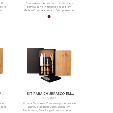
. O
Composto por tábua com três furos em
deira
Bambu; garfo trinchante e faca 8 em
om
Madeira/Inox; avental em Brim preto com
um...
M
KIT PARA CHURRASCO EM
COM
BAMBU / MADEIRA / INOX COM
ME-04813
AVENTAL - 6 PÇS
ua em
Kit para Churrasco. Composto por tábua em
, faca
Bambu e pegador 30cm; chaira em
..
Bambu/Inox; faca 8 e garfo trinchante em...