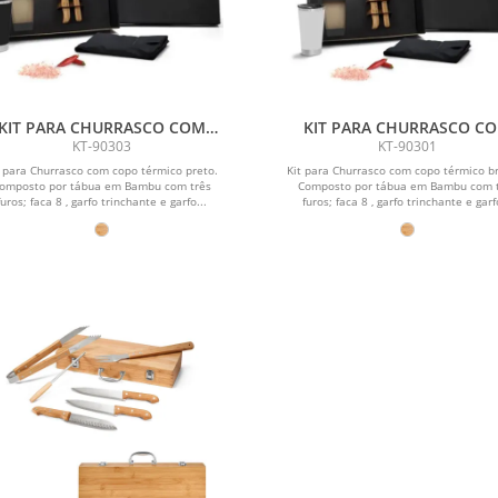
KIT PARA CHURRASCO COM
KIT PARA CHURRASCO C
COPO TÉRMICO - 6 PÇS
COPO TÉRMICO - 6 PÇS
KT-90303
KT-90301
t para Churrasco com copo térmico preto.
Kit para Churrasco com copo térmico b
omposto por tábua em Bambu com três
Composto por tábua em Bambu com 
furos; faca 8 , garfo trinchante e garfo...
furos; faca 8 , garfo trinchante e garf