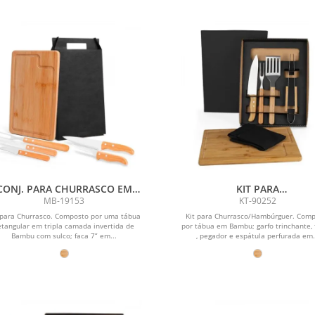
CONJ. PARA CHURRASCO EM
KIT PARA
BAMBU / MADEIRA / INOX
CHURRASCO/HAMBÚRGU
MB-19153
KT-90252
DALLAS - 6 PÇS
COM PEGADOR E ESPÁTULA 
 para Churrasco. Composto por uma tábua
Kit para Churrasco/Hambúrguer. Com
PÇS
etangular em tripla camada invertida de
por tábua em Bambu; garfo trinchante, 
Bambu com sulco; faca 7” em...
, pegador e espátula perfurada em.