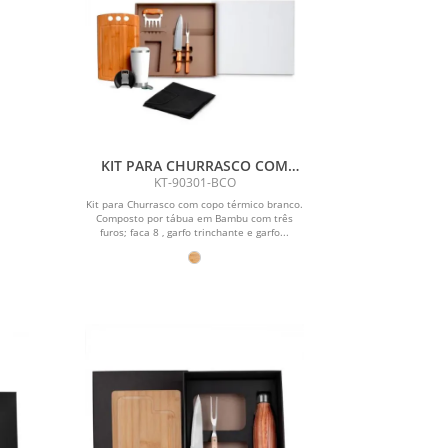
KIT PARA CHURRASCO COM
COPO TÉRMICO - 6 PÇS
KT-90301-BCO
Kit para Churrasco com copo térmico branco.
Composto por tábua em Bambu com três
furos; faca 8 , garfo trinchante e garfo...