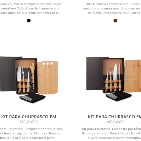
 para churrasco composto por seis peças:
Kit churrasco composto por 6 peças
avental em Oxford com fechamento em
conjunto apresenta uma tábua em ma
gate plástico, que pode ser dobrado e...
de pinho, uma tesoura multiuso c
estrutura...
KIT PARA CHURRASCO EM
KIT PARA CHURRASCO E
AMBU / MADEIRA / INOX COM
BAMBU / MADEIRA / INOX 
ME-21803
ME-04823
AVENTAL - 6 PÇS
AVENTAL - 6 PÇS
 para Churrasco. Composto por tábua com
Kit para Churrasco. Composto por táb
rês furos e pegador de 30 cm em Bambu;
Bambu; chaira em Bambu/Inox ; faca 8 
faca 8 , faca 5 para desossar e garfo...
5 para desossar e garfo trinchante.