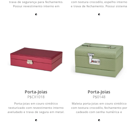
trava de segurança para fechamento.
com textura crocodilo, espelho interno
Possui revestimento interno em
e trava de fechamento. Possui sistema
veludo, espelho...
de...
Porta-Joias
Porta-Joias
P$CX1018
P$0148
Porta-joias em couro sintético
Maleta porta-joias em couro sintético
texturizado com revestimento interno
com textura crocodilo, fechamento por
aveludado e trava de segura em metal.
cadeado com senha numérica e
Possui sete...
revestimento...