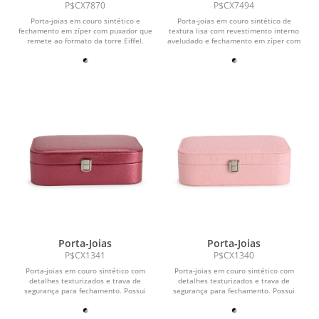
P$CX7870
P$CX7494
Porta-joias em couro sintético e
Porta-joias em couro sintético de
fechamento em zíper com puxador que
textura lisa com revestimento interno
remete ao formato da torre Eiffel.
aveludado e fechamento em zíper com
Possui...
puxadores no...
Porta-Joias
Porta-Joias
P$CX1341
P$CX1340
Porta-joias em couro sintético com
Porta-joias em couro sintético com
detalhes texturizados e trava de
detalhes texturizados e trava de
segurança para fechamento. Possui
segurança para fechamento. Possui
revestimento interno...
revestimento interno...