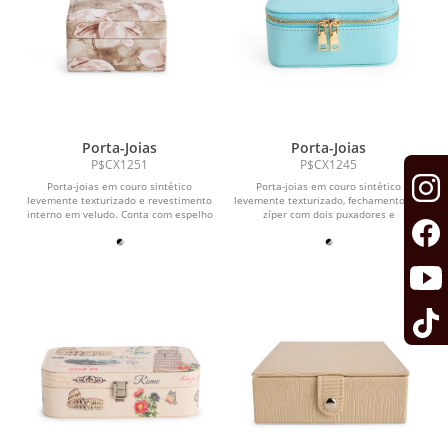
Porta-Joias
Porta-Joias
P$CX1251
P$CX1245
Porta-joias em couro sintético
Porta-joias em couro sintético
levemente texturizado e revestimento
levemente texturizado, fechamento em
interno em veludo. Conta com espelho
zíper com dois puxadores e
fixo no interior...
revestimento interno em...