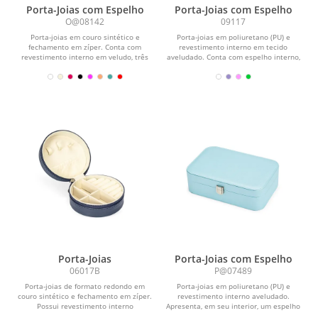
Porta-Joias com Espelho
Porta-Joias com Espelho
O@08142
09117
Porta-joias em couro sintético e
Porta-joias em poliuretano (PU) e
fechamento em zíper. Conta com
revestimento interno em tecido
revestimento interno em veludo, três
aveludado. Conta com espelho interno,
ganchos pequenos, um...
duas divisórias,...
Porta-Joias
Porta-Joias com Espelho
06017B
P@07489
Porta-joias de formato redondo em
Porta-joias em poliuretano (PU) e
couro sintético e fechamento em zíper.
revestimento interno aveludado.
Possui revestimento interno
Apresenta, em seu interior, um espelho
aveludado, além de...
fixo e mais seis...