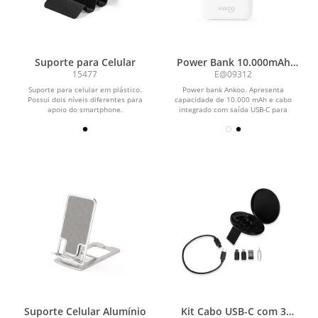
Suporte para Celular
Power Bank 10.000mAh
com Painel de LED
15477
E@09312
Suporte para celular em plástico.
Power bank Ankoo. Apresenta
Possui dois níveis diferentes para
capacidade de 10.000 mAh e cabo
apoio do smartphone.
integrado com saída USB-C para
recarga de dispositivos...
Suporte Celular Alumínio
Kit Cabo USB-C com 3