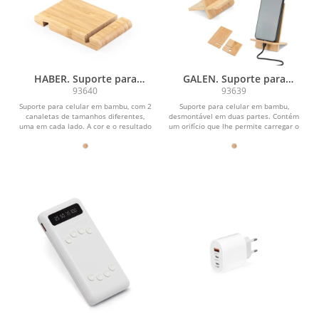
HABER. Suporte para
GALEN. Suporte para
celular com duas canaletas
celular em bambu,
93640
93639
de tamanhos diferentes,
desmontável em duas
Suporte para celular em bambu, com 2
Suporte para celular em bambu,
em bambu
partes
canaletas de tamanhos diferentes,
desmontável em duas partes. Contém
uma em cada lado. A cor e o resultado
um orifício que lhe permite carregar o
da impressão...
seu celular...