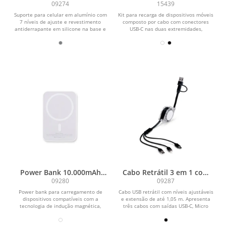
Adaptadores
09274
15439
Suporte para celular em alumínio com
Kit para recarga de dispositivos móveis
7 níveis de ajuste e revestimento
composto por cabo com conectores
antiderrapante em silicone na base e
USB-C nas duas extremidades,
na área de...
adaptadores para...
Power Bank 10.000mAh
Cabo Retrátil 3 em 1 com
com Carregamento via
Adaptador
09280
09287
Indução
Power bank para carregamento de
Cabo USB retrátil com níveis ajustáveis
dispositivos compatíveis com a
e extensão de até 1,05 m. Apresenta
tecnologia de indução magnética,
três cabos com saídas USB-C, Micro
estrutura em plástico,...
USB e...