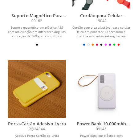
Suporte Magnético Para
Cordão para Celular
Celular
Poliéster
09162
19048
Suporte magnético em plástico ABS
Cordão com alça ajustável para celular
com articulação em diferentes ângulos
feito em poliéster. O acessório é
e rotação de 360 graus no próprio
fixado a um cartão retangular em
eixo....
poliéster...
Porta-Cartão Adesivo Lycra
Power Bank 10.000mAh
com Carregamento via
P@14344
09145
Indução ou via Cabo
Adesivo Porta Cartão de Lycra
Power Bank em plástico com