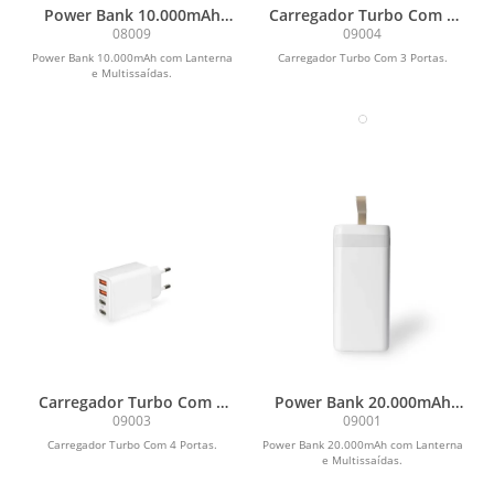
Power Bank 10.000mAh
Carregador Turbo Com 3
com Lanterna e
Portas
08009
09004
Multissaídas
Power Bank 10.000mAh com Lanterna
Carregador Turbo Com 3 Portas.
e Multissaídas.
Carregador Turbo Com 4
Power Bank 20.000mAh
Portas
com Lanterna e
09003
09001
Multissaídas
Carregador Turbo Com 4 Portas.
Power Bank 20.000mAh com Lanterna
e Multissaídas.