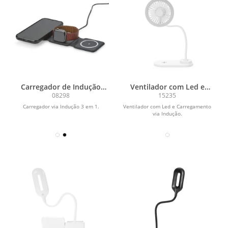
Carregador de Indução
Ventilador com Led e
Triplo
Carregamento via Indução
08298
15235
Carregador via Indução 3 em 1.
Ventilador com Led e Carregamento
via Indução.