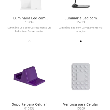
Luminária Led com
Luminária Led com
Carregamento via Indução
Carregamento via Indução
15234
15233
e Porta-caneta
Luminária Led com Carregamento via
Luminária Led com Carregamento via
Indução e Porta-caneta.
Indução.
Suporte para Celular
Ventosa para Celular
01093L
15209