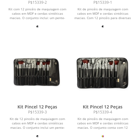
P$15339-2
P$15339-1
Kit com 12 pincéis de maquiagem com
Kit de pincéis de maquiagem com
cabos em MDF e cerdas sintéticas
cabos em MDF e cerdas sintéticas
macias. O conjunto inclui: um pente-
macias. Com 12 pincéis para diversas
escova para...
funções, o kit...
Kit Pincel 12 Peças
Kit Pincel 12 Peças
P$15339-3
P$15339-4
Kit de 12 pincéis de maquiagem com
Kit de pincéis de maquiagem com
cabos em MDF e cerdas sintéticas
cabos em MDF e cerdas sintéticas
macias. O conjunto inclui um pente-
macias. O conjunto conta com 12
escova para cílios...
pincéis para diversas...