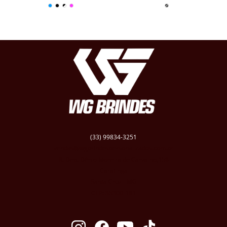
(33) 99834-3251
vendas@wgbrindespersonalizados.com.br
R. Dep. Dênio Moreira de Carvalho,158
Caratinga
Santa Cruz - MG
CEP: 35300-181