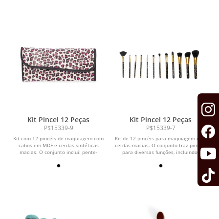
Kit Pincel 12 Peças
Kit Pincel 12 Peças
P$15339-9
P$15339-7
Kit com 12 pincéis de maquiagem com
Kit de 12 pincéis para maquiagem com
cabos em MDF e cerdas sintéticas
cerdas macias. O conjunto traz pincéis
macias. O conjunto inclui: pente-
para diversas funções, incluindo:
escova para cílios...
pincel...