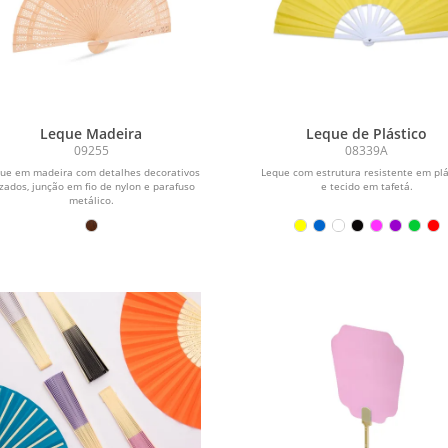
Leque Madeira
Leque de Plástico
09255
08339A
ue em madeira com detalhes decorativos
Leque com estrutura resistente em plá
zados, junção em fio de nylon e parafuso
e tecido em tafetá.
metálico.