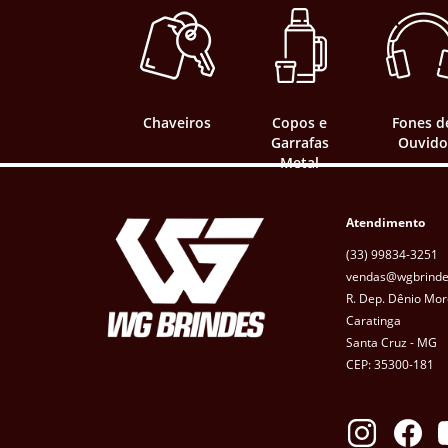
VERMELHO
LILÁS
Chaveiros
Copos e
Fones d
Garrafas
Ouvido
AZUL ESCURO
Metal
VERDE ESCURO
Atendimento
MADEIRA
(33) 99834-3251
vendas@wgbrinde
R. Dep. Dênio Mor
Caratinga
Santa Cruz - MG
CEP: 35300-181