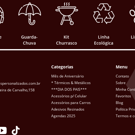
e
Guarda-
Kit
Linha
L
Chuva
Churrasco
Ecológica
Categorias
Menu
Mês de Aniversário
Contato
* Térmicos & Metálicos
Sobre
spersonalizados.com.br
***DIA DOS PAIS***
Minha Con
eira de Carvalho,158
Acessórios p/ Celular
Favoritos
Acessórios para Carros
Blog
Adesivos Resinados
Política Pr
Agendas 2025
Termos e c