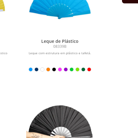
Leque de Plástico
08339B
stico
Leque com estrutura em plástico e tafetá.