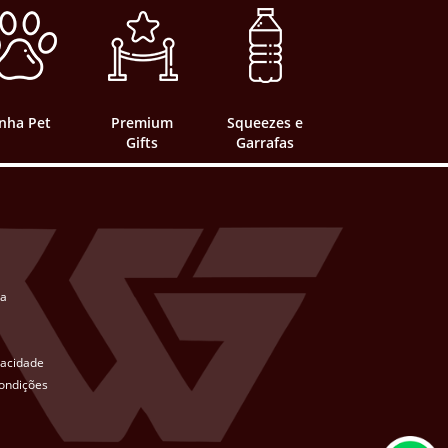
inha Pet
Premium
Squeezes e
Gifts
Garrafas
ta
ivacidade
ondições