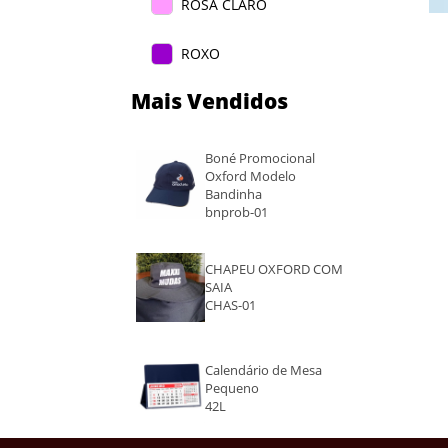
ROSA CLARO
ROXO
Mais Vendidos
VERDE CLARO
LARANJA
Boné Promocional
Oxford Modelo
Bandinha
PINK
bnprob-01
BRANCO
CHAPEU OXFORD COM
SAIA
AZUL
CHAS-01
AMARELO
Calendário de Mesa
Pequeno
ROSA
42L
VERDE