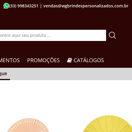
(33) 998343251
| vendas@wgbrindespersonalizados.com.br
MENTOS
PROMOÇÕES
CATÁLOGOS
que