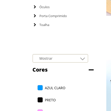
Óculos
Porta Comprimido
Toalha
Cores
AZUL CLARO
PRETO