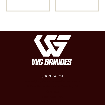
(33) 99834-3251
vendas@wgbrindespersonalizados.com.br
R. Dep. Dênio Moreira de Carvalho,158
Caratinga
Santa Cruz - MG
CEP: 35300-181