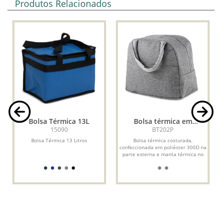
Produtos Relacionados
Bolsa Térmica 13L
Bolsa térmica em
poliéster
15090
BT202P
Bolsa Térmica 13 Litros
Bolsa térmica costurada,
confeccionada em poliéster 300D na
parte externa e manta térmica no
interior. Modelo sem solda,...