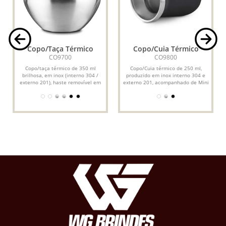
Copo/Taça Térmico
Copo/Cuia Térmico
CO9700
CO9800
Copo/taça térmico de 350 ml
Copo/Cuia térmico de 250 ml,
brilhosa, em inox (interno 304 /
produzido em inox interno 304 e
externo 201), haste removível em
externo 201, acompanhado de Mini
plástico PP, discos de...
Bomba (18 cm) em inox.