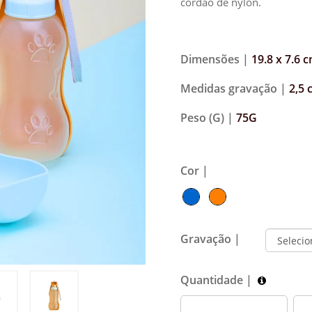
cordão de nylon.
Dimensões |
19.8 x 7.6 
Medidas gravação |
2,5 
Peso (G) |
75G
Cor |
Gravação |
Quantidade |