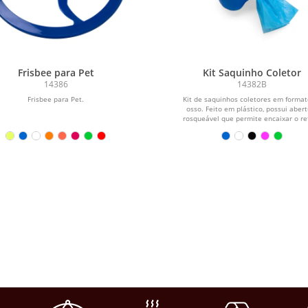
Frisbee para Pet
Kit Saquinho Coletor
14386
14382B
Frisbee para Pet.
Kit de saquinhos coletores em format
osso. Feito em plástico, possui aber
rosqueável que permite encaixar o refi