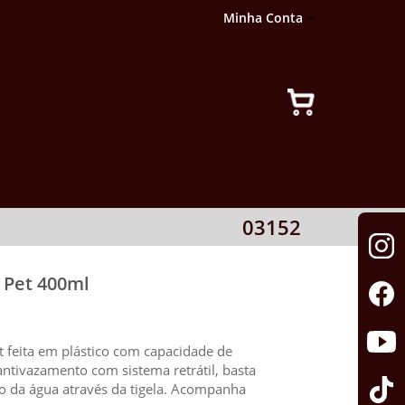
Minha Conta
03152
 Pet 400ml
 feita em plástico com capacidade de
tivazamento com sistema retrátil, basta
ão da água através da tigela. Acompanha