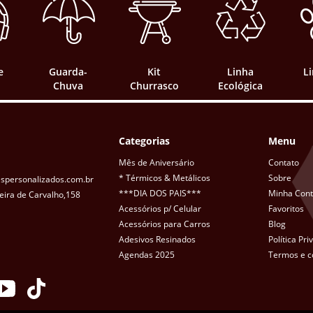
e
Guarda-
Kit
Linha
L
Chuva
Churrasco
Ecológica
Categorias
Menu
Mês de Aniversário
Contato
* Térmicos & Metálicos
Sobre
spersonalizados.com.br
***DIA DOS PAIS***
Minha Con
eira de Carvalho,158
Acessórios p/ Celular
Favoritos
Acessórios para Carros
Blog
Adesivos Resinados
Política Pr
Agendas 2025
Termos e c