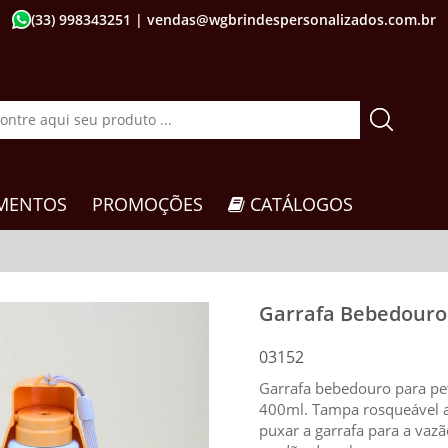
(33) 998343251
| vendas@wgbrindespersonalizados.com.br
MENTOS
PROMOÇÕES
CATÁLOGOS
Garrafa Bebedouro
03152
Garrafa bebedouro para pet
400ml. Tampa rosqueável an
puxar a garrafa para a vaz