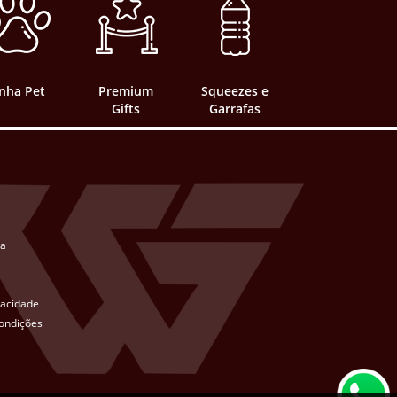
inha Pet
Premium
Squeezes e
Gifts
Garrafas
ta
ivacidade
ondições