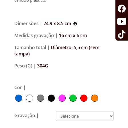
canudo plástico.
Dimensões |
24.9 x 8.5 cm
Medidas gravação |
16 cm x 6 cm
Tamanho total |
Diâmetro: 5,5 cm (sem
tampa)
Peso (G) |
304G
Cor |
Gravação |