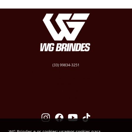
(33) 99834-3251
vendas@wgbrindespersonalizados.com.br
R. Dep. Dênio Moreira de Carvalho,158
Caratinga
Santa Cruz - MG
CEP: 35300-181
WG Brindes e os cookies: usamos cookies para