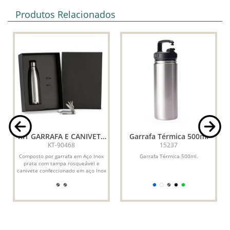
Produtos Relacionados
KIT GARRAFA E CANIVETE
Garrafa Térmica 500ml
11 FUNÇÕES - 2 PÇS
KT-90468
15237
Composto por garrafa em Aço Inox
Garrafa Térmica 500ml.
prata com tampa rosqueável e
canivete confeccionado em aço Inox
escovado e três...