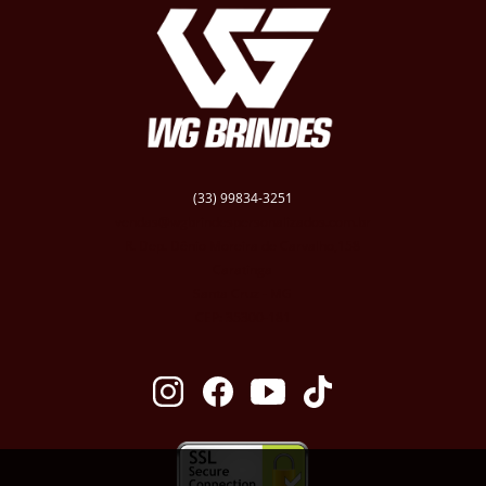
(33) 99834-3251
vendas@wgbrindespersonalizados.com.br
R. Dep. Dênio Moreira de Carvalho,158
Caratinga
Santa Cruz - MG
CEP: 35300-181