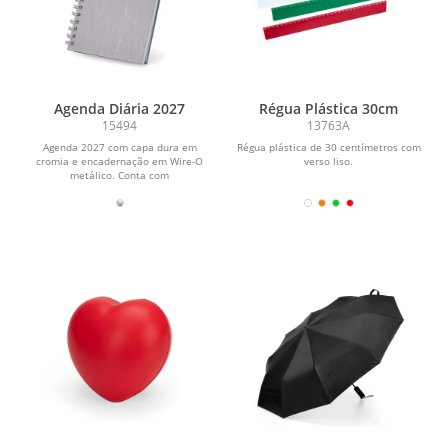
Agenda Diária 2027
Régua Plástica 30cm
15494
13763A
Agenda 2027 com capa dura em
Régua plástica de 30 centímetros com
cromia e encadernação em Wire-O
verso liso.
metálico. Conta com
aproximadamente 178 folhas
dedicadas...