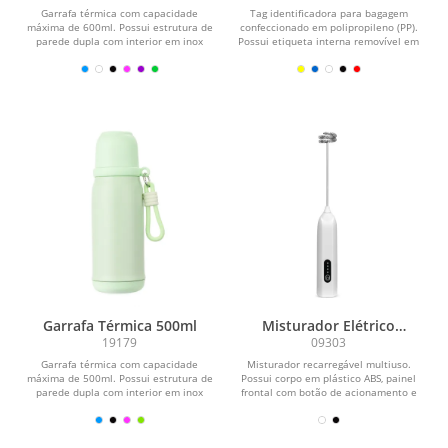
Garrafa térmica com capacidade
Tag identificadora para bagagem
máxima de 600ml. Possui estrutura de
confeccionado em polipropileno (PP).
parede dupla com interior em inox
Possui etiqueta interna removível em
304, exterior em...
papel cartão no...
Garrafa Térmica 500ml
Misturador Elétrico
Recarregável
19179
09303
Garrafa térmica com capacidade
Misturador recarregável multiuso.
máxima de 500ml. Possui estrutura de
Possui corpo em plástico ABS, painel
parede dupla com interior em inox
frontal com botão de acionamento e
304, exterior em...
indicadores em...