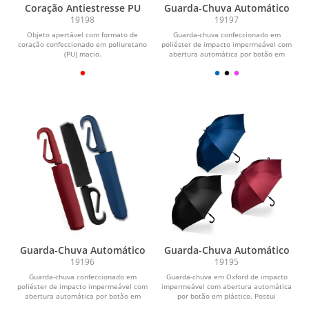
Coração Antiestresse PU
Guarda-Chuva Automático
19198
19197
Objeto apertável com formato de
Guarda-chuva confeccionado em
coração confeccionado em poliuretano
poliéster de impacto impermeável com
(PU) macio.
abertura automática por botão em
plástico. Possui...
Guarda-Chuva Automático
Guarda-Chuva Automático
19196
19195
Guarda-chuva confeccionado em
Guarda-chuva em Oxford de impacto
poliéster de impacto impermeável com
impermeável com abertura automática
abertura automática por botão em
por botão em plástico. Possui
plástico. Possui...
estrutura com haste...