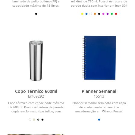
laminado de polipropileno (PP) e
máxima de 750ml. Possui estrutura de
capacidade máxima de 15 litros.
parede dupla com interior em inox 304
Possui revestimento...
e exterior em...
Copo Térmico 600ml
Planner Semanal
E@09292
15513
Copo térmico com capacidade máxima
Planner semanal sem data com capa
de 600ml. Possui estrutura de parede
de acabamento laminado e
dupla em formato tipo tulipa, com
encadernação em Wire-o. Possui
interior em inox...
aproximadamente 52 folhas...