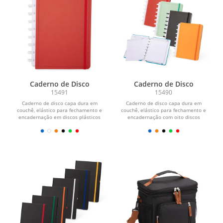
Caderno de Disco
Caderno de Disco
15491
15490
Caderno de disco capa dura em
Caderno de disco capa dura em
couchê, elástico para fechamento e
couchê, elástico para fechamento e
encadernação em discos plásticos
encadernação com oito discos
reposicionáveis que...
plásticos...