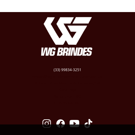
(33) 99834-3251
vendas@wgbrindespersonalizados.com.br
R. Dep. Dênio Moreira de Carvalho,158
Caratinga
Santa Cruz - MG
CEP: 35300-181