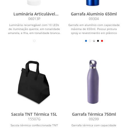
Luminária Articulável
Garrafa Alumínio 650ml
Recarregável 10 LEDs
06013P
09304
Luminária recarregável com 10 LEDs
Garrafa em alumínio com capacidade
de iluminação quente, em tonalidade
máxima de 650ml. Possui pintura
amarela, e fria, em tonalidade branca.
spray e revestimento em plástico
Possui...
polipropileno (PP) no...
Sacola TNT Térmica 15L
Garrafa Térmica 750ml
15507G
09299
Sacola térmica confeccionada TNT
Garrafa térmica com capacidade