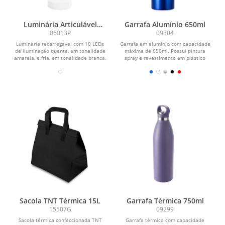
Luminária Articulável
Garrafa Alumínio 650ml
Recarregável 10 LEDs
06013P
09304
Luminária recarregável com 10 LEDs
Garrafa em alumínio com capacidade
de iluminação quente, em tonalidade
máxima de 650ml. Possui pintura
amarela, e fria, em tonalidade branca.
spray e revestimento em plástico
Possui...
polipropileno (PP) no...
Sacola TNT Térmica 15L
Garrafa Térmica 750ml
15507G
09299
Sacola térmica confeccionada TNT
Garrafa térmica com capacidade