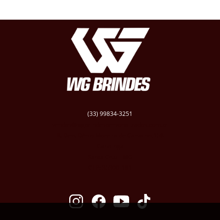
(33) 99834-3251
vendas@wgbrindespersonalizados.com.br
R. Dep. Dênio Moreira de Carvalho,158
Caratinga
Santa Cruz - MG
CEP: 35300-181