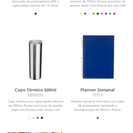
laminado de polipropileno (PP) e
máxima de 750ml. Possui estrutura de
capacidade máxima de 15 litros.
parede dupla com interior em inox 304
Possui revestimento...
e exterior em...
Copo Térmico 600ml
Planner Semanal
E@09292
15513
Copo térmico com capacidade máxima
Planner semanal sem data com capa
de 600ml. Possui estrutura de parede
de acabamento laminado e
dupla em formato tipo tulipa, com
encadernação em Wire-o. Possui
interior em inox...
aproximadamente 52 folhas...