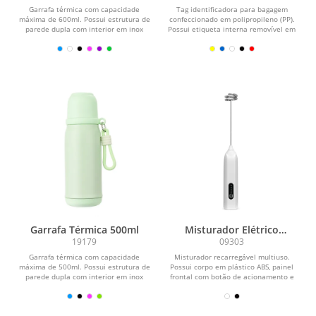
Garrafa térmica com capacidade
Tag identificadora para bagagem
máxima de 600ml. Possui estrutura de
confeccionado em polipropileno (PP).
parede dupla com interior em inox
Possui etiqueta interna removível em
304, exterior em...
papel cartão no...
Garrafa Térmica 500ml
Misturador Elétrico
Recarregável
19179
09303
Garrafa térmica com capacidade
Misturador recarregável multiuso.
máxima de 500ml. Possui estrutura de
Possui corpo em plástico ABS, painel
parede dupla com interior em inox
frontal com botão de acionamento e
304, exterior em...
indicadores em...