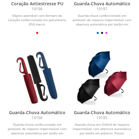
Coração Antiestresse PU
Guarda-Chuva Automático
19198
19197
Objeto apertável com formato de
Guarda-chuva confeccionado em
coração confeccionado em poliuretano
poliéster de impacto impermeável com
(PU) macio.
abertura automática por botão em
plástico. Possui...
Guarda-Chuva Automático
Guarda-Chuva Automático
19196
19195
Guarda-chuva confeccionado em
Guarda-chuva em Oxford de impacto
poliéster de impacto impermeável com
impermeável com abertura automática
abertura automática por botão em
por botão em plástico. Possui
plástico. Possui...
estrutura com haste...