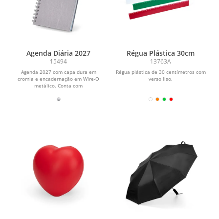
Agenda Diária 2027
Régua Plástica 30cm
15494
13763A
Agenda 2027 com capa dura em
Régua plástica de 30 centímetros com
cromia e encadernação em Wire-O
verso liso.
metálico. Conta com
aproximadamente 178 folhas
dedicadas...