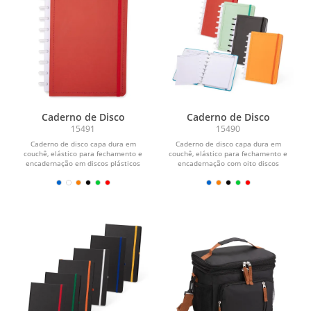
Caderno de Disco
Caderno de Disco
15491
15490
Caderno de disco capa dura em
Caderno de disco capa dura em
couchê, elástico para fechamento e
couchê, elástico para fechamento e
encadernação em discos plásticos
encadernação com oito discos
reposicionáveis que...
plásticos...