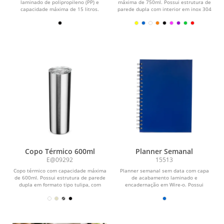
laminado de polipropileno (PP) e
máxima de 750ml. Possui estrutura de
capacidade máxima de 15 litros.
parede dupla com interior em inox 304
Possui revestimento...
e exterior em...
Copo Térmico 600ml
Planner Semanal
E@09292
15513
Copo térmico com capacidade máxima
Planner semanal sem data com capa
de 600ml. Possui estrutura de parede
de acabamento laminado e
dupla em formato tipo tulipa, com
encadernação em Wire-o. Possui
interior em inox...
aproximadamente 52 folhas...