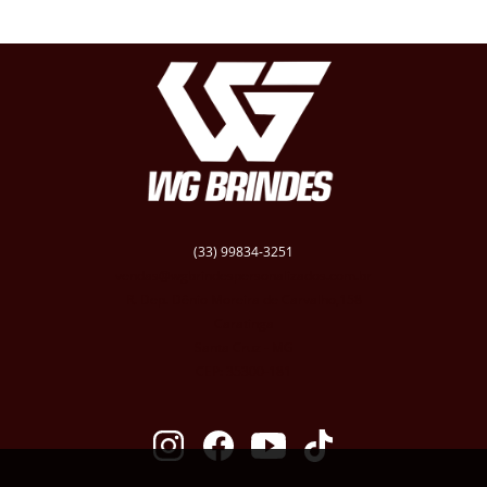
(33) 99834-3251
vendas@wgbrindespersonalizados.com.br
R. Dep. Dênio Moreira de Carvalho,158
Caratinga
Santa Cruz - MG
CEP: 35300-181