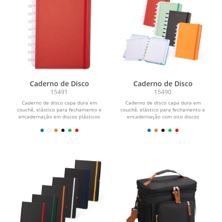
Caderno de Disco
Caderno de Disco
15491
15490
Caderno de disco capa dura em
Caderno de disco capa dura em
couchê, elástico para fechamento e
couchê, elástico para fechamento e
encadernação em discos plásticos
encadernação com oito discos
reposicionáveis que...
plásticos...