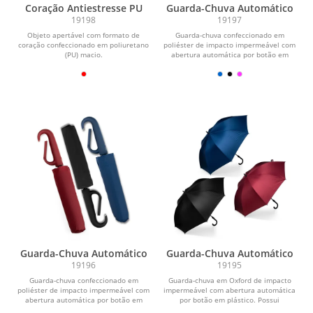
Coração Antiestresse PU
Guarda-Chuva Automático
19198
19197
Objeto apertável com formato de
Guarda-chuva confeccionado em
coração confeccionado em poliuretano
poliéster de impacto impermeável com
(PU) macio.
abertura automática por botão em
plástico. Possui...
Guarda-Chuva Automático
Guarda-Chuva Automático
19196
19195
Guarda-chuva confeccionado em
Guarda-chuva em Oxford de impacto
poliéster de impacto impermeável com
impermeável com abertura automática
abertura automática por botão em
por botão em plástico. Possui
plástico. Possui...
estrutura com haste...