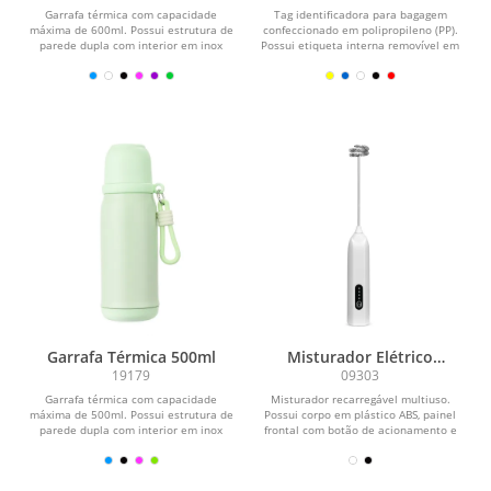
Garrafa térmica com capacidade
Tag identificadora para bagagem
máxima de 600ml. Possui estrutura de
confeccionado em polipropileno (PP).
parede dupla com interior em inox
Possui etiqueta interna removível em
304, exterior em...
papel cartão no...
Garrafa Térmica 500ml
Misturador Elétrico
Recarregável
19179
09303
Garrafa térmica com capacidade
Misturador recarregável multiuso.
máxima de 500ml. Possui estrutura de
Possui corpo em plástico ABS, painel
parede dupla com interior em inox
frontal com botão de acionamento e
304, exterior em...
indicadores em...