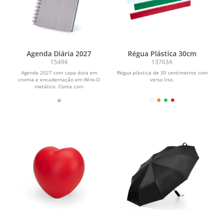
Agenda Diária 2027
Régua Plástica 30cm
15494
13763A
Agenda 2027 com capa dura em
Régua plástica de 30 centímetros com
cromia e encadernação em Wire-O
verso liso.
metálico. Conta com
aproximadamente 178 folhas
dedicadas...