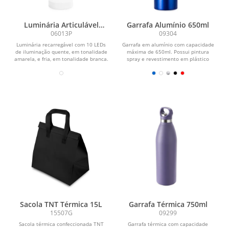
Luminária Articulável
Garrafa Alumínio 650ml
Recarregável 10 LEDs
06013P
09304
Luminária recarregável com 10 LEDs
Garrafa em alumínio com capacidade
de iluminação quente, em tonalidade
máxima de 650ml. Possui pintura
amarela, e fria, em tonalidade branca.
spray e revestimento em plástico
Possui...
polipropileno (PP) no...
Sacola TNT Térmica 15L
Garrafa Térmica 750ml
15507G
09299
Sacola térmica confeccionada TNT
Garrafa térmica com capacidade