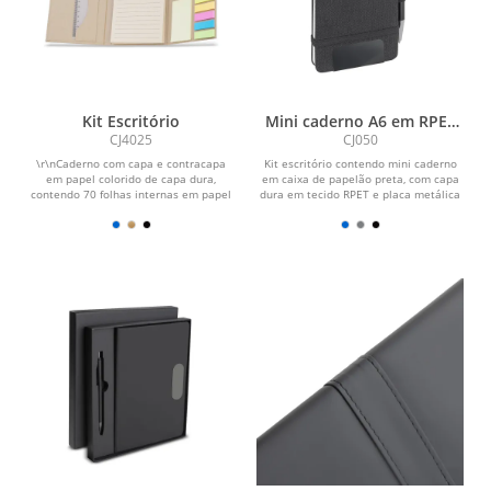
Kit Escritório
Mini caderno A6 em RPET
com caneta
CJ4025
CJ050
\r\nCaderno com capa e contracapa
Kit escritório contendo mini caderno
em papel colorido de capa dura,
em caixa de papelão preta, com capa
contendo 70 folhas internas em papel
dura em tecido RPET e placa metálica
kraft 70 g. Acompanha...
preta para...