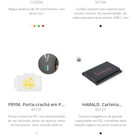
com suporte para celular
13763A
97194
incluso, cabo USB-C e
Régua plástica de 30 centímetros com
Cordão lanyard com suporte para
diversos adaptadores em
verso liso.
celular incluso. As extremidades do
ABS reciclado e TPE
cabo possuem duas portas USB-C com
carregamento...
reciclado
PRYM. Porta-crachá em PP,
HARALD. Carteira
com possibilidade de ser
magnética em PU de
95131
95127
utilizado tanto na vertical
grande capacidade com
Porta-crachá em PP, com possibilidade
Carteira magnética de grande
como na horizontal
bloqueio RFID
de ser utilizado tanto na vertical como
capacidade em PU, concebida para
na horizontal. Uma solução prática
fixação segura na parte traseira do
para...
celular. Dispõe de 3...