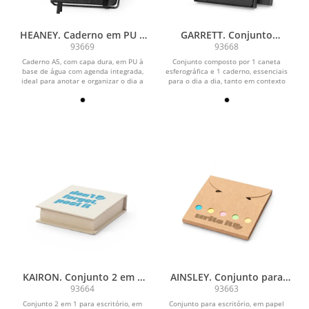
HEANEY. Caderno em PU à
GARRETT. Conjunto
base de água com agenda
composto por 1 caneta
93669
93668
integrada e página
esferográfica e 1 caderno,
Caderno A5, com capa dura, em PU à
Conjunto composto por 1 caneta
pautadas
em PU e aço inox
base de água com agenda integrada,
esferográfica e 1 caderno, essenciais
ideal para anotar e organizar o dia a
para o dia a dia, tanto em contexto
dia com...
pessoal como...
KAIRON. Conjunto 2 em 1
AINSLEY. Conjunto para
para escritório, em papel
escritório, em papel 100%
93664
93663
100% reciclado, com 6
reciclado, com 6 blocos
Conjunto 2 em 1 para escritório, em
Conjunto para escritório, em papel