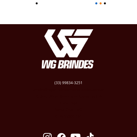
(33) 99834-3251
vendas@wgbrindespersonalizados.com.br
R. Dep. Dênio Moreira de Carvalho,158
Caratinga
Santa Cruz - MG
CEP: 35300-181