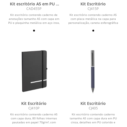
Kit escritório A5 em PU e
Kit Escritório
Caneta Metalica
CAD455P
CJ415P
Kit escritório contendo caderno de
Kit escritório contendo caderno A5
anotações tamanho A5 com capa em
com placa metálica na capa para
PU e plaquinha metálica em aço inox,
personalização, caneta esferográfica
caneta em...
em alumínio,...
Kit Escritório
Kit Escritório
CJ410P
CJ405
Kit escritório contendo caderno A5
Kit escritório contendo caderno
com capa dura, 80 folhas internas
tamanho A5 com capa dura em PU
pautadas em papel 70g/m², com
cinza, detalhes em PU colorido e
marcador de página e...
impressão de linhas...