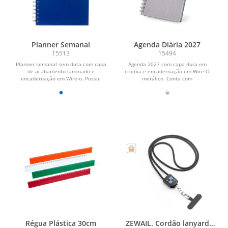
Planner Semanal
Agenda Diária 2027
15513
15494
Planner semanal sem data com capa
Agenda 2027 com capa dura em
de acabamento laminado e
cromia e encadernação em Wire-O
encadernação em Wire-o. Possui
metálico. Conta com
aproximadamente 52 folhas...
aproximadamente 178 folhas
dedicadas...
Régua Plástica 30cm
ZEWAIL. Cordão lanyard