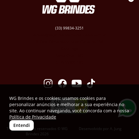
(33) 99834-3251
vendas@wgbrindespersonalizados.com.br
R. Dep. Dênio Moreira de Carvalho,158
Caratinga
Santa Cruz - MG
CEP: 35300-181
WG Brindes e os cookies: usamos cookies para
personalizar anúncios e melhorar a sua experiência no
site. Ao continuar navegando, você concorda com a nossa
Política de Privacidade
Entendi
Todos os direitos reservados © WG
Desenvolvido por
A. Jung
Brindes 2026